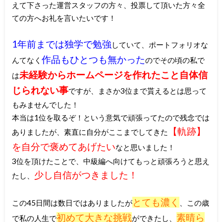
えて下さった運営スタッフの方々、投票して頂いた方々全
ての方へお礼を言いたいです！
1年前までは独学で勉強
していて、ポートフォリオな
作品もひとつも無かった
んてなく
のでその頃の私で
未経験からホームページを作れたこと自体信
は
じられない事
ですが、まさか3位まで貰えるとは思って
もみませんでした！
本当は1位を取るぞ！という意気で頑張ってたので残念では
【軌跡】
ありましたが、素直に自分がここまでしてきた
を自分で褒めてあげたい
なと思いました！
3位を頂けたことで、中級編へ向けてもっと頑張ろうと思え
少し自信がつきました！
たし、
とても濃く
この45日間は数日ではありましたが
、この歳
初めて大きな挑戦
素晴ら
で私の人生で
ができたし、