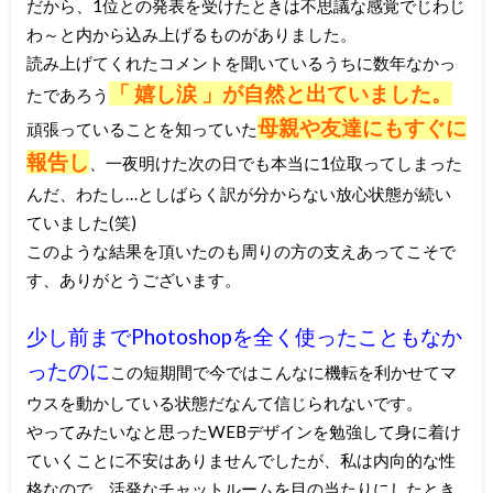
だから、1位との発表を受けたときは不思議な感覚でじわじ
わ～と内から込み上げるものがありました。
読み上げてくれたコメントを聞いているうちに数年なかっ
「 嬉し涙 」が自然と出ていました。
たであろう
母親や友達にもすぐに
頑張っていることを知っていた
報告し
、一夜明けた次の日でも本当に1位取ってしまった
んだ、わたし…としばらく訳が分からない放心状態が続い
ていました(笑)
このような結果を頂いたのも周りの方の支えあってこそで
す、ありがとうございます。
少し前までPhotoshopを全く使ったこともなか
ったのに
この短期間で今ではこんなに機転を利かせてマ
ウスを動かしている状態だなんて信じられないです。
やってみたいなと思ったWEBデザインを勉強して身に着け
ていくことに不安はありませんでしたが、私は内向的な性
格なので、活発なチャットルームを目の当たりにしたとき