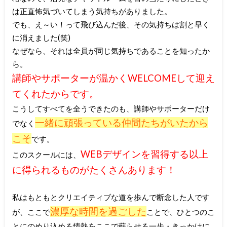
は正直怖気づいてしまう気持ちがありました。
でも、え～い！って飛び込んだ後、その気持ちは割と早く
に消えました(笑)
なぜなら、それは全員が同じ気持ちであることを知ったか
ら。
講師やサポーターが温かくWELCOMEして迎え
てくれたからです。
こうしてすべてを全うできたのも、講師やサポーターだけ
一緒に頑張っている仲間たちがいたから
でなく
こそ
です。
WEBデザインを習得する以上
このスクールには、
に得られるものがたくさんあります！
私はもともとクリエイティブな道を歩んで断念した人です
濃厚な時間を過ごした
が、ここで
ことで、ひとつのこ
とにのめり込める情熱をここで蘇らせる一歩・きっかけに