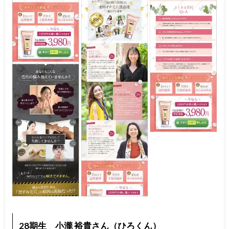
28期生 小瀧 裕貴さん（ひろくん）