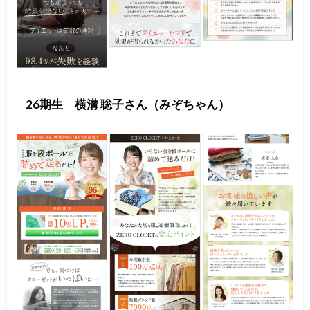
26期生 横溝 聡子さん（みぞちゃん）