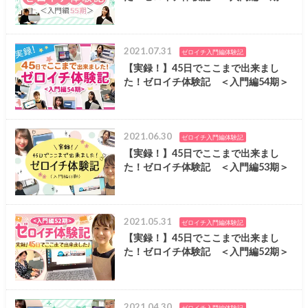
2021.07.31
ゼロイチ入門編体験記
【実録！】45日でここまで出来まし
た！ゼロイチ体験記 ＜入門編54期＞
2021.06.30
ゼロイチ入門編体験記
【実録！】45日でここまで出来まし
た！ゼロイチ体験記 ＜入門編53期＞
2021.05.31
ゼロイチ入門編体験記
【実録！】45日でここまで出来まし
た！ゼロイチ体験記 ＜入門編52期＞
2021.04.30
ゼロイチ入門編体験記