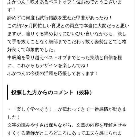
ふかつん！映えあるベストオブ１位おめでとうございま
す！
諦めずに何度も試行錯誤を重ねた甲斐があったね！
この約2ヶ月間忙しい育児との両立で本当に大変だっと思い
ますが、迫りくる締め切りにひいひい言いながらも、決し
て手を抜くことなく細部までこだわり抜く姿勢はとても格
好良くて印象的でした。
中級編を乗り越えベストオブまでとった実績と自信を糧
に、これからもデザインを楽しんでね！
ふかつんの今後の活躍を応援しております！
投票した方からのコメント（抜粋）
・「楽しく学べそう！」が伝わってきて一番感情が動きま
した！
文字の読みやすさは保ちながら、文章の内容を理解させや
すくする装飾がところどころにあって工夫を感じられま