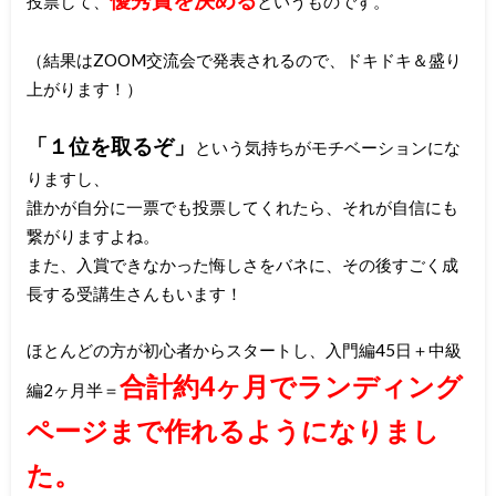
投票して、
というものです。
（結果はZOOM交流会で発表されるので、ドキドキ＆盛り
上がります！）
「１位を取るぞ」
という気持ちがモチベーションにな
りますし、
誰かが自分に一票でも投票してくれたら、それが自信にも
繋がりますよね。
また、入賞できなかった悔しさをバネに、その後すごく成
長する受講生さんもいます！
ほとんどの方が初心者からスタートし、入門編45日＋中級
合計約
4ヶ月でランディング
編2ヶ月半＝
ページまで作れるようになりまし
た
。