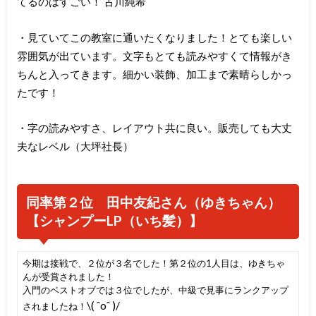
てるのはすごい！ 古川純希
・見ていてこの教室に通いたくなりました！とても楽しい
雰囲気が出ています。文字もとても読みやすくて情報がき
ちんと入ってきます。細かい装飾、加工まで素晴らしかっ
たです！
・字の読みやすさ、レイアウト共に良い。販売しても大丈
夫なレベル（大坪社長）
同率第２位 田中友紀さん（ゆきちゃん）
【シャンプーLP（いち髪）
】
今期は接戦で、２位が３名でした！第２位の1人目は、ゆきちゃ
んが受賞されました！
入門のベストオブでは３位でしたが、中級で見事にランクアップ
\( ˆoˆ )/
されましたね！