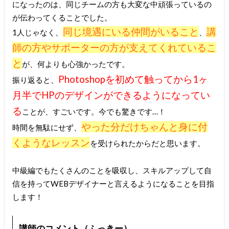
になったのは、同じチームの方も大変な中頑張っているの
が伝わってくることでした。
同じ境遇にいる仲間がいること
講
1人じゃなく、
、
師の方やサポーターの方が支えてくれているこ
と
が、何よりも心強かったです。
Photoshopを初めて触ってから1ヶ
振り返ると、
月半でHPのデザインができるようになってい
る
ことが、すごいです。今でも驚きです…！
やった分だけちゃんと身に付
時間を無駄にせず、
くようなレッスン
を受けられたからだと思います。
中級編でもたくさんのことを吸収し、スキルアップして自
信を持ってWEBデザイナーと言えるようになることを目指
します！
講師のコメント（ふっきー）