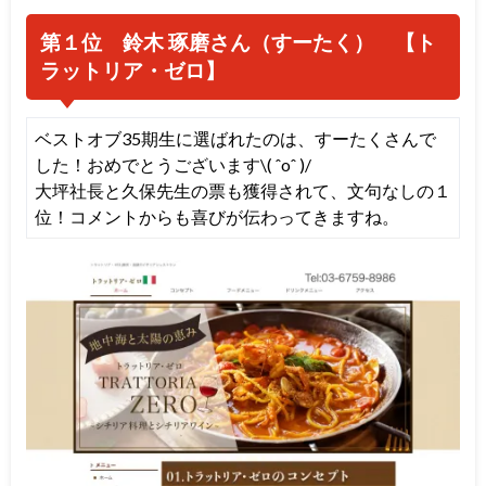
第１位 鈴木 琢磨さん（すーたく） 【ト
ラットリア・ゼロ】
ベストオブ35期生に選ばれたのは、すーたくさんで
した！おめでとうございます\( ˆoˆ )/
大坪社長と久保先生の票も獲得されて、文句なしの１
位！コメントからも喜びが伝わってきますね。