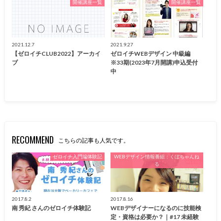
開催講座一覧
開催講座一覧
2021.12.7
2021.9.27
【ゼロイチCLUB2022】アーカイ
ゼロイチWEBデザイン 中級編
ブ
※33期(2023年7月開講)申込受付
中
RECOMMEND
こちらの記事も人気です。
ゼロイチ入門編体験記
WEBデザイン情報番組：くぼちゃんね
る
2017.8.2
2017.8.16
南 秀紀 さんのゼロイチ体験記
WEBデザイナーになるのに技能検
定・資格は必要か？｜#17 未経験