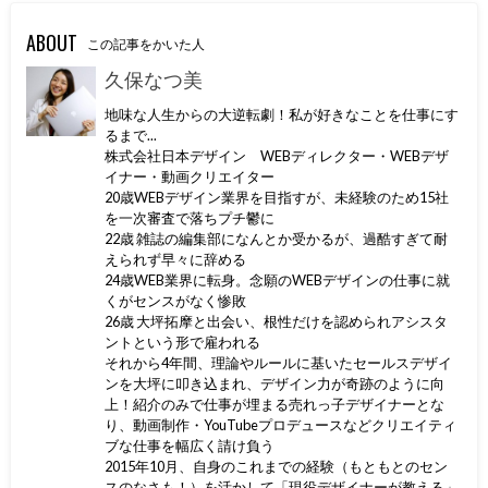
ABOUT
この記事をかいた人
久保なつ美
地味な人生からの大逆転劇！私が好きなことを仕事にす
るまで...
株式会社日本デザイン WEBディレクター・WEBデザ
イナー・動画クリエイター
20歳WEBデザイン業界を目指すが、未経験のため15社
を一次審査で落ちプチ鬱に
22歳 雑誌の編集部になんとか受かるが、過酷すぎて耐
えられず早々に辞める
24歳WEB業界に転身。念願のWEBデザインの仕事に就
くがセンスがなく惨敗
26歳 大坪拓摩と出会い、根性だけを認められアシスタ
ントという形で雇われる
それから4年間、理論やルールに基いたセールスデザイ
ンを大坪に叩き込まれ、デザイン力が奇跡のように向
上！紹介のみで仕事が埋まる売れっ子デザイナーとな
り、動画制作・YouTubeプロデュースなどクリエイティ
ブな仕事を幅広く請け負う
2015年10月、自身のこれまでの経験（もともとのセン
スのなさも！）を活かして「現役デザイナーが教える」