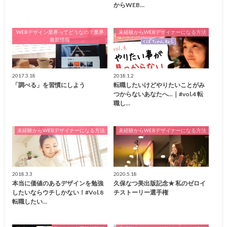
からWEB…
WEBデザイン業界ってどうなの？業界
未経験からWEBデザイナーになる方法
最新情報
2017.3.18
2018.1.2
「調べる」を習慣にしよう
転職したいけどやりたいことがみ
つからないあなたへ...｜#vol.4 転
職し…
未経験からWEBデザイナーになる方法
未経験からWEBデザイナーになる方法
2018.3.3
2020.5.18
本当に価値のあるデザインを勉強
久保なつ美出版記念★ 私のゼロイ
したいならウチしかない！#Vol.8
チストーリー選手権
転職したい…