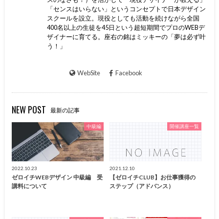
「センスはいらない」というコンセプトで日本デザイン
スクールを設立。現役としても活動を続けながら全国
400名以上の生徒を45日という超短期間でプロのWEBデ
ザイナーに育てる。座右の銘はミッキーの「夢は必ず叶
う！」
WebSite
Facebook
NEW POST
最新の記事
中級編
開催講座一覧
2022.10.23
2021.12.10
ゼロイチWEBデザイン 中級編 受
【ゼロイチCLUB】お仕事獲得の
講料について
ステップ（アドバンス）