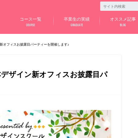
コース一覧
卒業生の実績
オススメ記事
COURSE
GRADUATE
BLOG
イン新オフィスお披露目パーティーを開催します♪
日本デザイン新オフィスお披露目パ