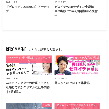
2021.12.7
2021.9.27
【ゼロイチCLUB2022】アーカイ
ゼロイチWEBデザイン 中級編
ブ
※33期(2023年7月開講)申込受付
中
RECOMMEND
こちらの記事も人気です。
WEBデザイン情報番組：くぼちゃんね
ゼロイチ入門編体験記
る
2017.12.13
2017.10.25
webディレクターの仕事ってどん
野口さんのゼロイチ体験記
な感じですか？リアルな仕事内容
｜#第4話 …
中級編
クリエイター仲間と繋がろう！ゼロイ
チ交流会