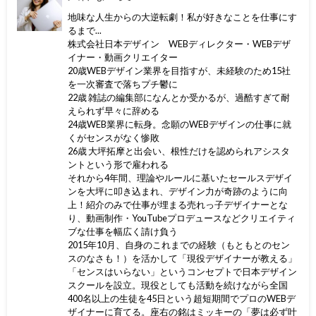
地味な人生からの大逆転劇！私が好きなことを仕事にす
るまで...
株式会社日本デザイン WEBディレクター・WEBデザ
イナー・動画クリエイター
20歳WEBデザイン業界を目指すが、未経験のため15社
を一次審査で落ちプチ鬱に
22歳 雑誌の編集部になんとか受かるが、過酷すぎて耐
えられず早々に辞める
24歳WEB業界に転身。念願のWEBデザインの仕事に就
くがセンスがなく惨敗
26歳 大坪拓摩と出会い、根性だけを認められアシスタ
ントという形で雇われる
それから4年間、理論やルールに基いたセールスデザイ
ンを大坪に叩き込まれ、デザイン力が奇跡のように向
上！紹介のみで仕事が埋まる売れっ子デザイナーとな
り、動画制作・YouTubeプロデュースなどクリエイティ
ブな仕事を幅広く請け負う
2015年10月、自身のこれまでの経験（もともとのセン
スのなさも！）を活かして「現役デザイナーが教える」
「センスはいらない」というコンセプトで日本デザイン
スクールを設立。現役としても活動を続けながら全国
400名以上の生徒を45日という超短期間でプロのWEBデ
ザイナーに育てる。座右の銘はミッキーの「夢は必ず叶