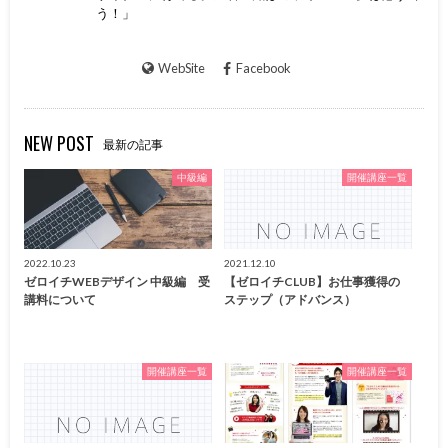
う！」
WebSite
Facebook
NEW POST
最新の記事
中級編
開催講座一覧
2022.10.23
2021.12.10
ゼロイチWEBデザイン 中級編 受
【ゼロイチCLUB】お仕事獲得の
講料について
ステップ（アドバンス）
開催講座一覧
開催講座一覧