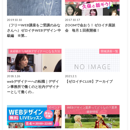
2019.10.10
2017.10.17
（フリーWEB講座をご受講のみな
ZOOMで会おう！ ゼロイチ座談
さんへ）ゼロイチWEBデザイン 中
会 毎月１回夜開催！
級編 ※第…
未経験からWEBデザイナーになる方法
開催講座一覧
2018.1.26
2021.2.1
webデザイナーへの転職｜デザイ
【ゼロイチCLUB】アーカイブ
ン事務所で働くのと社内デザイナ
ーとして働くの…
イベント
WEBデザイン業界ってどうなの？業界
最新情報