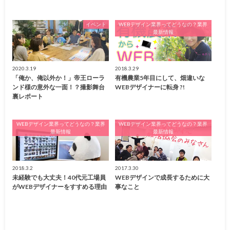
イベント
WEBデザイン業界ってどうなの？業界
最新情報
2020.3.19
2018.3.29
「俺か、俺以外か！」帝王ローラ
有機農業5年目にして、畑違いな
ンド様の意外な一面！？撮影舞台
WEBデザイナーに転身 ?!
裏レポート
WEBデザイン業界ってどうなの？業界
WEBデザイン業界ってどうなの？業界
最新情報
最新情報
2018.3.2
2017.3.30
未経験でも大丈夫！40代元工場員
WEBデザインで成長するために大
がWEBデザイナーをすすめる理由
事なこと