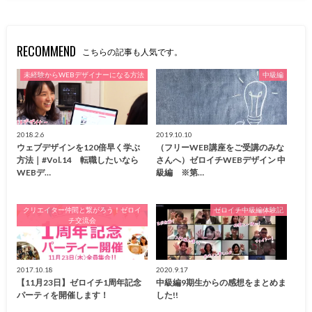
RECOMMEND
こちらの記事も人気です。
未経験からWEBデザイナーになる方法
中級編
2018.2.6
2019.10.10
ウェブデザインを120倍早く学ぶ
（フリーWEB講座をご受講のみな
方法｜#Vol.14 転職したいなら
さんへ）ゼロイチWEBデザイン 中
WEBデ…
級編 ※第…
クリエイター仲間と繋がろう！ゼロイ
ゼロイチ中級編体験記
チ交流会
2017.10.18
2020.9.17
【11月23日】ゼロイチ1周年記念
中級編9期生からの感想をまとめま
パーティを開催します！
した!!