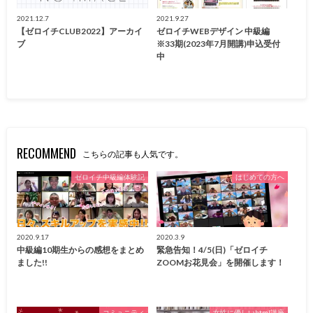
2021.12.7
2021.9.27
【ゼロイチCLUB2022】アーカイ
ゼロイチWEBデザイン 中級編
ブ
※33期(2023年7月開講)申込受付
中
RECOMMEND
こちらの記事も人気です。
ゼロイチ中級編体験記
はじめての方へ
2020.9.17
2020.3.9
中級編10期生からの感想をまとめ
緊急告知！4/5(日)「ゼロイチ
ました!!
ZOOMお花見会」を開催します！
コミュニティ
女性に優しいhtml講座