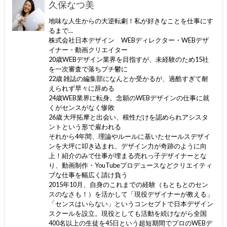
久保なつ美
地味な人生からの大逆転劇！私が好きなことを仕事にす
るまで...
株式会社日本デザイン WEBディレクター・WEBデザ
イナー・動画クリエイター
20歳WEBデザイン業界を目指すが、未経験のため15社
を一次審査で落ちプチ鬱に
22歳 雑誌の編集部になんとか受かるが、過酷すぎて耐
えられず早々に辞める
24歳WEB業界に転身。念願のWEBデザインの仕事に就
くがセンスがなく惨敗
26歳 大坪拓摩と出会い、根性だけを認められアシスタ
ントという形で雇われる
それから4年間、理論やルールに基いたセールスデザイ
ンを大坪に叩き込まれ、デザイン力が奇跡のように向
上！紹介のみで仕事が埋まる売れっ子デザイナーとな
り、動画制作・YouTubeプロデュースなどクリエイティ
ブな仕事を幅広く請け負う
2015年10月、自身のこれまでの経験（もともとのセン
スのなさも！）を活かして「現役デザイナーが教える」
「センスはいらない」というコンセプトで日本デザイン
スクールを設立。現役としても活動を続けながら全国
400名以上の生徒を45日という超短期間でプロのWEBデ