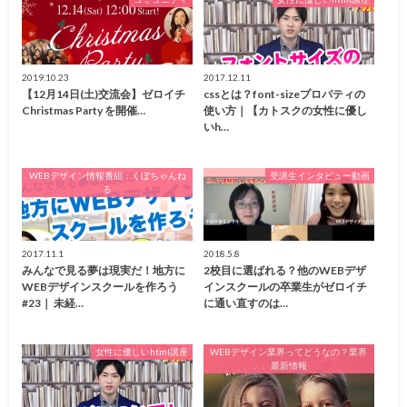
2019.10.23
2017.12.11
【12月14日(土)交流会】ゼロイチ
cssとは？font-sizeプロパティの
Christmas Party を開催…
使い方｜【カトスクの女性に優し
いh…
WEBデザイン情報番組：くぼちゃんね
受講生インタビュー動画
る
2017.11.1
2018.5.8
みんなで見る夢は現実だ！地方に
2校目に選ばれる？他のWEBデザ
WEBデザインスクールを作ろう
インスクールの卒業生がゼロイチ
#23｜ 未経…
に通い直すのは…
女性に優しいhtml講座
WEBデザイン業界ってどうなの？業界
最新情報