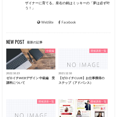
ザイナーに育てる。座右の銘はミッキーの「夢は必ず叶
う！」
WebSite
Facebook
NEW POST
最新の記事
中級編
開催講座一覧
2022.10.23
2021.12.10
ゼロイチWEBデザイン 中級編 受
【ゼロイチCLUB】お仕事獲得の
講料について
ステップ（アドバンス）
開催講座一覧
開催講座一覧