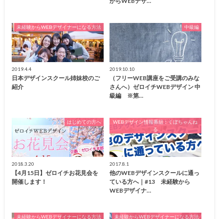
からWEBデザ…
未経験からWEBデザイナーになる方法
中級編
2019.4.4
2019.10.10
日本デザインスクール姉妹校のご
（フリーWEB講座をご受講のみな
紹介
さんへ）ゼロイチWEBデザイン 中
級編 ※第…
はじめての方へ
WEBデザイン情報番組：くぼちゃんね
る
2018.3.20
2017.8.1
【4月15日】ゼロイチお花見会を
他のWEBデザインスクールに通っ
開催します！
ている方へ｜#13 未経験から
WEBデザイナ…
未経験からWEBデザイナーになる方法
未経験からWEBデザイナーになる方法