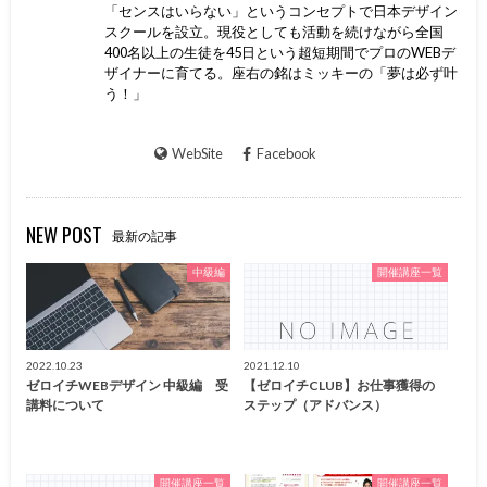
「センスはいらない」というコンセプトで日本デザイン
スクールを設立。現役としても活動を続けながら全国
400名以上の生徒を45日という超短期間でプロのWEBデ
ザイナーに育てる。座右の銘はミッキーの「夢は必ず叶
う！」
WebSite
Facebook
NEW POST
最新の記事
中級編
開催講座一覧
2022.10.23
2021.12.10
ゼロイチWEBデザイン 中級編 受
【ゼロイチCLUB】お仕事獲得の
講料について
ステップ（アドバンス）
開催講座一覧
開催講座一覧