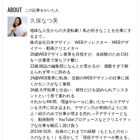
ABOUT
この記事をかいた人
久保なつ美
地味な人生からの大逆転劇！私が好きなことを仕事にす
るまで...
株式会社日本デザイン WEBディレクター・WEBデザ
イナー・動画クリエイター
20歳WEBデザイン業界を目指すが、未経験のため15社
を一次審査で落ちプチ鬱に
22歳 雑誌の編集部になんとか受かるが、過酷すぎて耐
えられず早々に辞める
24歳WEB業界に転身。念願のWEBデザインの仕事に就
くがセンスがなく惨敗
26歳 大坪拓摩と出会い、根性だけを認められアシスタ
ントという形で雇われる
それから4年間、理論やルールに基いたセールスデザイ
ンを大坪に叩き込まれ、デザイン力が奇跡のように向
上！紹介のみで仕事が埋まる売れっ子デザイナーとな
り、動画制作・YouTubeプロデュースなどクリエイティ
ブな仕事を幅広く請け負う
2015年10月、自身のこれまでの経験（もともとのセン
スのなさも！）を活かして「現役デザイナーが教える」