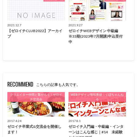
2021.12.7
2021.9.27
【ゼロイチCLUB2022】アーカイ
ゼロイチWEBデザイン 中級編
ブ
※33期(2023年7月開講)申込受付
中
RECOMMEND
こちらの記事も人気です。
クリエイター仲間と繋がろう！ゼロイ
WEBデザイン情報番組：くぼちゃんね
チ交流会
る
2017.4.24
2017.8.1
ゼロイチ卒業式&交流会を開催し
ゼロイチ入門編・中級編・インタ
ます！
ーンはこんな感じ｜#14 未経験