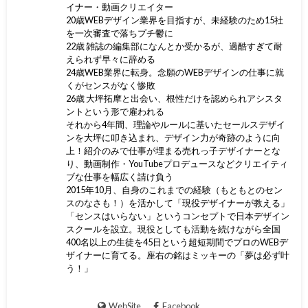
イナー・動画クリエイター
20歳WEBデザイン業界を目指すが、未経験のため15社
を一次審査で落ちプチ鬱に
22歳 雑誌の編集部になんとか受かるが、過酷すぎて耐
えられず早々に辞める
24歳WEB業界に転身。念願のWEBデザインの仕事に就
くがセンスがなく惨敗
26歳 大坪拓摩と出会い、根性だけを認められアシスタ
ントという形で雇われる
それから4年間、理論やルールに基いたセールスデザイ
ンを大坪に叩き込まれ、デザイン力が奇跡のように向
上！紹介のみで仕事が埋まる売れっ子デザイナーとな
り、動画制作・YouTubeプロデュースなどクリエイティ
ブな仕事を幅広く請け負う
2015年10月、自身のこれまでの経験（もともとのセン
スのなさも！）を活かして「現役デザイナーが教える」
「センスはいらない」というコンセプトで日本デザイン
スクールを設立。現役としても活動を続けながら全国
400名以上の生徒を45日という超短期間でプロのWEBデ
ザイナーに育てる。座右の銘はミッキーの「夢は必ず叶
う！」
WebSite
Facebook