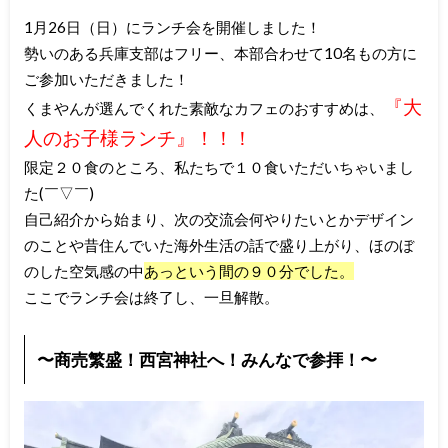
1月26日（日）にランチ会を開催しました！
勢いのある兵庫支部はフリー、本部合わせて10名もの方に
ご参加いただきました！
『大
くまやんが選んでくれた素敵なカフェのおすすめは、
人のお子様ランチ』！！！
限定２０食のところ、私たちで１０食いただいちゃいまし
た(￣▽￣)
自己紹介から始まり、次の交流会何やりたいとかデザイン
のことや昔住んでいた海外生活の話で盛り上がり、ほのぼ
のした空気感の中
あっという間の９０分でした。
ここでランチ会は終了し、一旦解散。
〜商売繁盛！西宮神社へ！みんなで参拝！〜