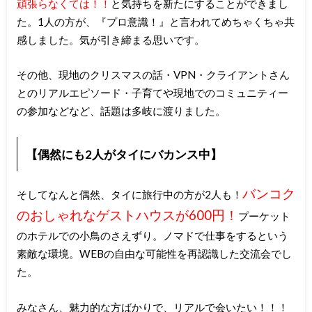
頑張らなくては！！
と気持ちを新たにすることができまし
た。1人の方が、『プロ意識！』と言われてめちゃくちゃ共
感しました。気が引き締まる思いです。
その他、現地のクリスマスの話・VPN・クライアントさん
とのリアルエピソード・子育てや現地でのコミュニティー
の参加などなど、話題は多岐に渡りました。
【偶然にも2人がタイにバカンス中】
バンコク
そしてなんと偶然、タイに旅行中の方が2人も！
のおしゃれなゲストハウスが600円！
プーケット
のホテルでの小鳥のさえずり。ノマドで仕事をするという
素敵な環境。WEBの自由な可能性を再認識した交流会でし
た。
みなさん、魅力的な方ばかりで、リアルで会いたい！！！