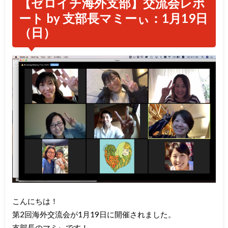
【ゼロイチ海外支部】交流会レポ
ート by 支部長マミーぃ
：1月19日
（日）
こんにちは！
第2回海外交流会が1月19日に開催されました。
支部長のマミぃです！