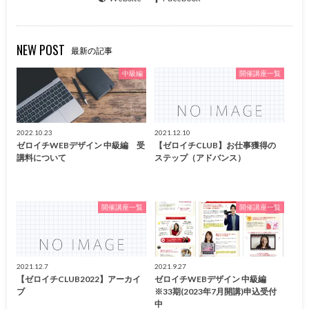
NEW POST
最新の記事
中級編
開催講座一覧
2022.10.23
2021.12.10
ゼロイチWEBデザイン 中級編 受
【ゼロイチCLUB】お仕事獲得の
講料について
ステップ（アドバンス）
開催講座一覧
開催講座一覧
2021.12.7
2021.9.27
【ゼロイチCLUB2022】アーカイ
ゼロイチWEBデザイン 中級編
ブ
※33期(2023年7月開講)申込受付
中