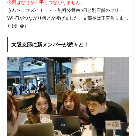
今回はなぜか上手くつながりません。
うわ〜、マズイ！・・・無料公衆Wi‐Fiと別店舗のフリー
Wi-Fiがつながり何とか凌げました。支部長は正直焦りまし
た(＠_＠）
大阪支部に新メンバーが続々と！