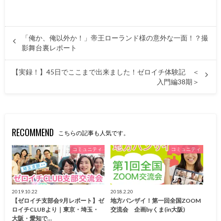
「俺か、俺以外か！」帝王ローランド様の意外な一面！？撮
影舞台裏レポート
【実録！】45日でここまで出来ました！ゼロイチ体験記 ＜
入門編38期＞
RECOMMEND
こちらの記事も人気です。
コミュニティ
コミュニティ
2019.10.22
2018.2.20
【ゼロイチ支部会9月レポート】ゼ
地方バンザイ！第一回全国ZOOM
ロイチCLUBより｜東京・埼玉・
交流会 企画byくま(in大阪)
大阪・愛知で…