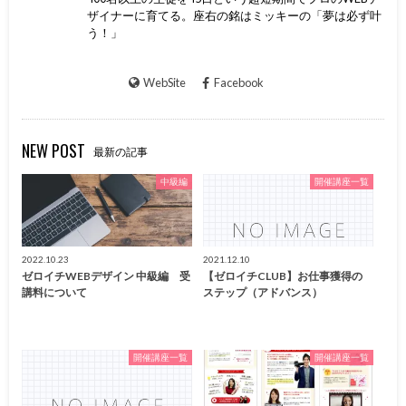
ザイナーに育てる。座右の銘はミッキーの「夢は必ず叶
う！」
WebSite
Facebook
NEW POST
最新の記事
中級編
開催講座一覧
2022.10.23
2021.12.10
ゼロイチWEBデザイン 中級編 受
【ゼロイチCLUB】お仕事獲得の
講料について
ステップ（アドバンス）
開催講座一覧
開催講座一覧