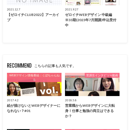
2021.12.7
2021.9.27
【ゼロイチCLUB2022】アーカイ
ゼロイチWEBデザイン 中級編
ブ
※33期(2023年7月開講)申込受付
中
RECOMMEND
こちらの記事も人気です。
WEBデザイン情報番組：くぼちゃんね
受講生インタビュー動画
る
2017.4.2
2018.5.8
絵が描けないとWEBデザイナーに
営業職からWEBデザインに大転
なれない？#01
身！仕事と勉強の両立はできる
か？