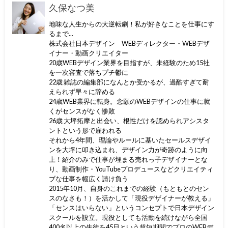
久保なつ美
地味な人生からの大逆転劇！私が好きなことを仕事にす
るまで...
株式会社日本デザイン WEBディレクター・WEBデザ
イナー・動画クリエイター
20歳WEBデザイン業界を目指すが、未経験のため15社
を一次審査で落ちプチ鬱に
22歳 雑誌の編集部になんとか受かるが、過酷すぎて耐
えられず早々に辞める
24歳WEB業界に転身。念願のWEBデザインの仕事に就
くがセンスがなく惨敗
26歳 大坪拓摩と出会い、根性だけを認められアシスタ
ントという形で雇われる
それから4年間、理論やルールに基いたセールスデザイ
ンを大坪に叩き込まれ、デザイン力が奇跡のように向
上！紹介のみで仕事が埋まる売れっ子デザイナーとな
り、動画制作・YouTubeプロデュースなどクリエイティ
ブな仕事を幅広く請け負う
2015年10月、自身のこれまでの経験（もともとのセン
スのなさも！）を活かして「現役デザイナーが教える」
「センスはいらない」というコンセプトで日本デザイン
スクールを設立。現役としても活動を続けながら全国
400名以上の生徒を45日という超短期間でプロのWEBデ