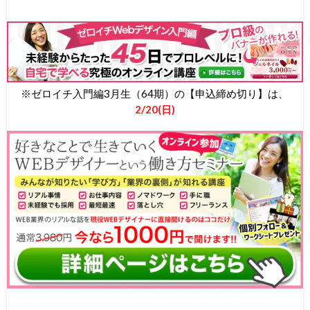
※ゼロイチ入門編3月生（64期）の【申込締め切り】は、
2/20(日)