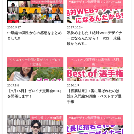
ゼロイチ中級編体験記
WEBデザイン情報番組：くぼちゃんね
る
2020.9.17
2017.10.24
中級編15期生からの感想をまとめ
私決めました！絶対WEBデザイナ
ました!!
ーになるんだから！ #22｜ 未経
験からWE…
クリエイター仲間と繋がろう！ゼロイ
ベストオブ選手権・結果発表（入門
チ交流会
編）
2017.8.8
2020.1.9
【9月16日】ゼロイチ交流会BBQ
【投票結果】1番に選ばれたのは
を開催します！
誰!? 入門編36期生・ベストオブ選
手権
女性に優しいhtml講座
WEBデザイン情報番組：くぼちゃんね
る