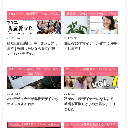
WEBデザイン情報番組：くぼちゃんね
未経験からWEBデザイナーになる方法
る
2018.1.26
2017.2.10
第7話 最近感じた幸せをシェアし
現役WEBデザイナーが質問にお答
ます｜転職したいなら女性が輝
えします！
く！WEBデザイ…
WEBデザイン業界ってどうなの？業界
WEBデザイン情報番組：くぼちゃんね
最新情報
る
2018.3.19
2017.5.5
webデザイナーが看板デザインも
私がWEBデザイナーになるまで：
オススメするわけ
就活も面接もはじめは落ちまくり
ました！
未経験からWEBデザイナーになる方法
クリエイター仲間と繋がろう！ゼロイ