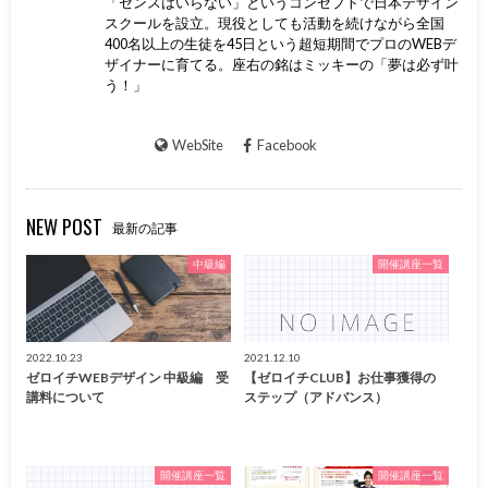
「センスはいらない」というコンセプトで日本デザイン
スクールを設立。現役としても活動を続けながら全国
400名以上の生徒を45日という超短期間でプロのWEBデ
ザイナーに育てる。座右の銘はミッキーの「夢は必ず叶
う！」
WebSite
Facebook
NEW POST
最新の記事
中級編
開催講座一覧
2022.10.23
2021.12.10
ゼロイチWEBデザイン 中級編 受
【ゼロイチCLUB】お仕事獲得の
講料について
ステップ（アドバンス）
開催講座一覧
開催講座一覧