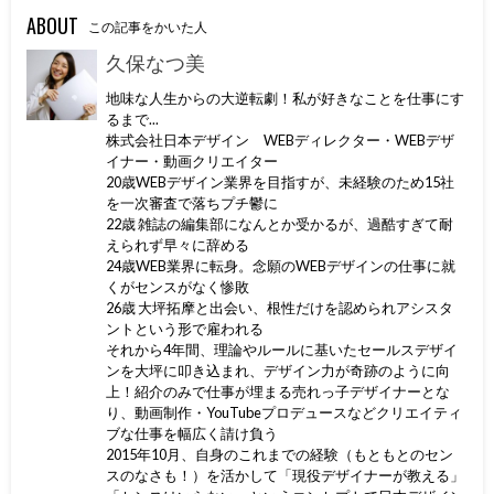
ABOUT
この記事をかいた人
久保なつ美
地味な人生からの大逆転劇！私が好きなことを仕事にす
るまで...
株式会社日本デザイン WEBディレクター・WEBデザ
イナー・動画クリエイター
20歳WEBデザイン業界を目指すが、未経験のため15社
を一次審査で落ちプチ鬱に
22歳 雑誌の編集部になんとか受かるが、過酷すぎて耐
えられず早々に辞める
24歳WEB業界に転身。念願のWEBデザインの仕事に就
くがセンスがなく惨敗
26歳 大坪拓摩と出会い、根性だけを認められアシスタ
ントという形で雇われる
それから4年間、理論やルールに基いたセールスデザイ
ンを大坪に叩き込まれ、デザイン力が奇跡のように向
上！紹介のみで仕事が埋まる売れっ子デザイナーとな
り、動画制作・YouTubeプロデュースなどクリエイティ
ブな仕事を幅広く請け負う
2015年10月、自身のこれまでの経験（もともとのセン
スのなさも！）を活かして「現役デザイナーが教える」