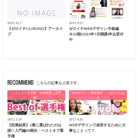
2021.12.7
2021.9.27
【ゼロイチCLUB2022】アーカイ
ゼロイチWEBデザイン 中級編
ブ
※33期(2023年7月開講)申込受付
中
RECOMMEND
こちらの記事も人気です。
ベストオブ選手権・結果発表（入門
WEBデザイン情報番組：くぼちゃんね
編）
る
2021.1.19
2017.4.20
【投票結果】1番に選ばれたのは
WEBデザインで成長するために大
誰!? 入門編48期生・ベストオブ選
事なことって？
手権