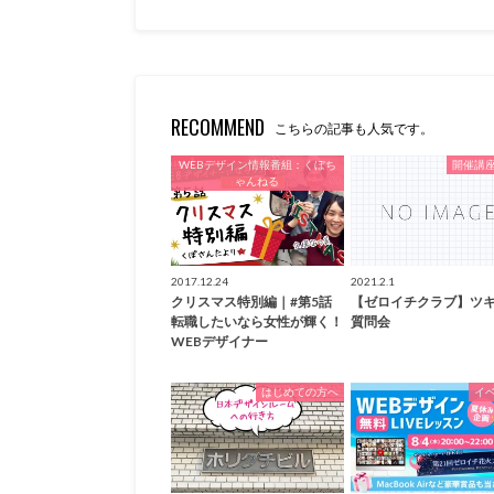
RECOMMEND
こちらの記事も人気です。
WEBデザイン情報番組：くぼち
開催講
ゃんねる
2017.12.24
2021.2.1
クリスマス特別編｜#第5話
【ゼロイチクラブ】ツ
転職したいなら女性が輝く！
質問会
WEBデザイナー
はじめての方へ
イ