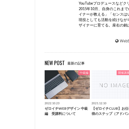
YouTubeプロデュースな
2015年10月、自身のこれ
イナーが教える」「センスは
現役としても活動を続けながら
ザイナーに育てる。座右の銘
WebS
NEW POST
最新の記事
中級編
開催講
2022.10.23
2021.12.10
ゼロイチWEBデザイン 中級
【ゼロイチCLUB】お
編 受講料について
得のステップ（アドバ