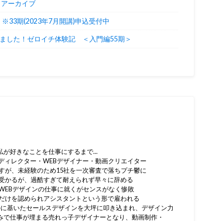
2】アーカイブ
33期(2023年7月開講)申込受付中
来ました！ゼロイチ体験記 ＜入門編55期＞
が好きなことを仕事にするまで...
ディレクター・WEBデザイナー・動画クリエイター
指すが、未経験のため15社を一次審査で落ちプチ鬱に
か受かるが、過酷すぎて耐えられず早々に辞める
のWEBデザインの仕事に就くがセンスがなく惨敗
性だけを認められアシスタントという形で雇われる
ルに基いたセールスデザインを大坪に叩き込まれ、デザイン力
みで仕事が埋まる売れっ子デザイナーとなり、動画制作・