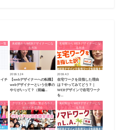
座一覧
未経験からWEBデザイナーにな
未経験からWEBデザイナーにな
る方法
る方法
2018.1.24
2018.4.3
キイチ
【webデザイナーへの転職】
在宅ワークを目指した理由
webデザイナーという仕事の
は？やってみてどう？｜
やりがいって？（前編…
WEBデザインで在宅ワーク
を…
ベント
クリエイター仲間と繋がろう！
未経験からWEBデザイナーにな
ゼロイチ交流会
る方法