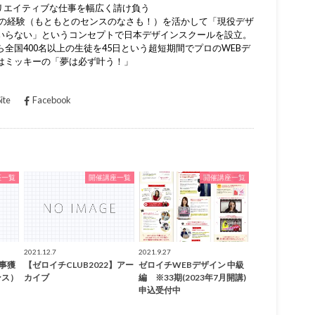
どクリエイティブな仕事を幅広く請け負う
までの経験（もともとのセンスのなさも！）を活かして「現役デザ
いらない」というコンセプトで日本デザインスクールを設立。
全国400名以上の生徒を45日という超短期間でプロのWEBデ
はミッキーの「夢は必ず叶う！」
ite
Facebook
座一覧
開催講座一覧
開催講座一覧
2021.12.7
2021.9.27
仕事獲
【ゼロイチCLUB2022】アー
ゼロイチWEBデザイン 中級
ンス）
カイブ
編 ※33期(2023年7月開講)
申込受付中