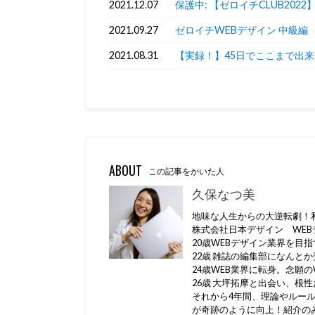
2021.12.07
保護中: 【ゼロイチCLUB202
2021.09.27
ゼロイチWEBデザイン 中級編 ※
2021.08.31
【実録！】45日でここまで出
ABOUT
この記事をかいた人
久保なつ美
地味な人生からの大逆転劇！私
株式会社日本デザイン WEB
20歳WEBデザイン業界を目
22歳 雑誌の編集部になんと
24歳WEB業界に転身。念願
26歳 大坪拓摩と出会い、根
それから4年間、理論やルー
が奇跡のように向上！紹介の