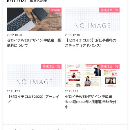
NEW POST
最新の記事
中級編
開催講座一覧
2022.10.23
2021.12.10
ゼロイチWEBデザイン 中級編 受
【ゼロイチCLUB】お仕事獲得の
講料について
ステップ（アドバンス）
開催講座一覧
開催講座一覧
2021.12.7
2021.9.27
【ゼロイチCLUB2022】アーカイ
ゼロイチWEBデザイン 中級編
ブ
※33期(2023年7月開講)申込受付
中