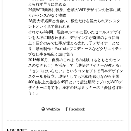
えられず早々に辞める
24歳WEB業界に転身。念願のWEBデザインの仕事に就
くがセンスがなく惨敗
26歳 大坪拓摩と出会い、根性だけを認められアシスタ
ントという形で雇われる
それから4年間、理論やルールに基いたセールスデザイ
ンを大坪に叩き込まれ、デザイン力が奇跡のように向
上！紹介のみで仕事が埋まる売れっ子デザイナーとな
り、動画制作・YouTubeプロデュースなどクリエイティ
ブな仕事を幅広く請け負う
2015年10月、自身のこれまでの経験（もともとのセン
スのなさも！）を活かして「現役デザイナーが教える」
「センスはいらない」というコンセプトで日本デザイン
スクールを設立。現役としても活動を続けながら全国
400名以上の生徒を45日という超短期間でプロのWEBデ
ザイナーに育てる。座右の銘はミッキーの「夢は必ず叶
う！」
WebSite
Facebook