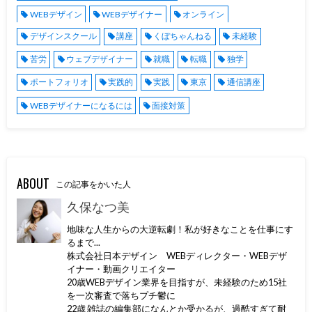
WEBデザイン
WEBデザイナー
オンライン
デザインスクール
講座
くぼちゃんねる
未経験
苦労
ウェブデザイナー
就職
転職
独学
ポートフォリオ
実践的
実践
東京
通信講座
WEBデザイナーになるには
面接対策
ABOUT
この記事をかいた人
久保なつ美
地味な人生からの大逆転劇！私が好きなことを仕事にす
るまで...
株式会社日本デザイン WEBディレクター・WEBデザ
イナー・動画クリエイター
20歳WEBデザイン業界を目指すが、未経験のため15社
を一次審査で落ちプチ鬱に
22歳 雑誌の編集部になんとか受かるが、過酷すぎて耐