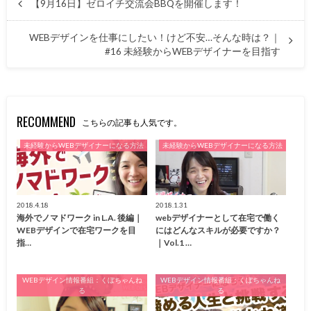
【9月16日】ゼロイチ交流会BBQを開催します！
WEBデザインを仕事にしたい！けど不安…そんな時は？｜
#16 未経験からWEBデザイナーを目指す
RECOMMEND
こちらの記事も人気です。
未経験からWEBデザイナーになる方法
未経験からWEBデザイナーになる方法
2018.4.18
2018.1.31
海外でノマドワーク in L.A. 後編｜
webデザイナーとして在宅で働く
WEBデザインで在宅ワークを目
にはどんなスキルが必要ですか？
指…
｜Vol.1 …
WEBデザイン情報番組：くぼちゃんね
WEBデザイン情報番組：くぼちゃんね
る
る