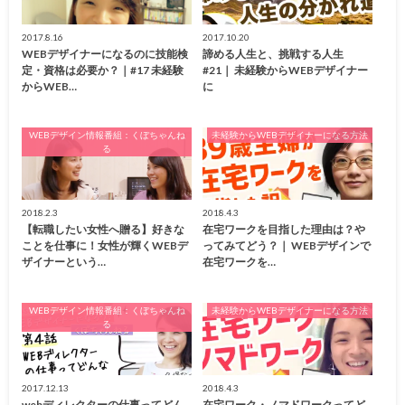
2017.8.16
2017.10.20
WEBデザイナーになるのに技能検
諦める人生と、挑戦する人生
定・資格は必要か？｜#17 未経験
#21｜ 未経験からWEBデザイナー
からWEB…
に
WEBデザイン情報番組：くぼちゃんね
未経験からWEBデザイナーになる方法
る
2018.2.3
2018.4.3
【転職したい女性へ贈る】好きな
在宅ワークを目指した理由は？や
ことを仕事に！女性が輝くWEBデ
ってみてどう？｜ WEBデザインで
ザイナーという…
在宅ワークを…
WEBデザイン情報番組：くぼちゃんね
未経験からWEBデザイナーになる方法
る
2017.12.13
2018.4.3
webディレクターの仕事ってどん
在宅ワーク・ノマドワークってど