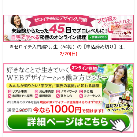
※ゼロイチ入門編3月生（64期）の【申込締め切り】は、
2/20(日)