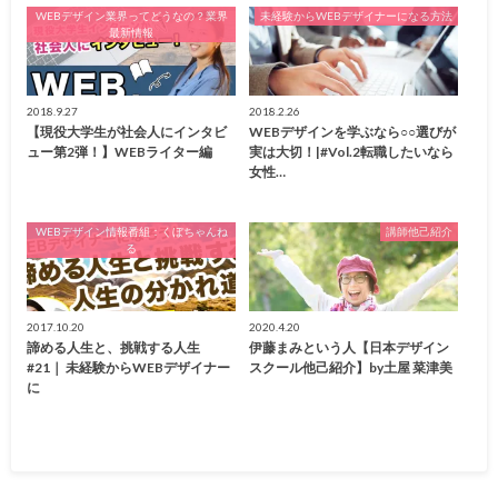
WEBデザイン業界ってどうなの？業界
未経験からWEBデザイナーになる方法
最新情報
2018.9.27
2018.2.26
【現役大学生が社会人にインタビ
WEBデザインを学ぶなら○○選びが
ュー第2弾！】WEBライター編
実は大切！|#Vol.2転職したいなら
女性…
WEBデザイン情報番組：くぼちゃんね
講師他己紹介
る
2017.10.20
2020.4.20
諦める人生と、挑戦する人生
伊藤まみという人【日本デザイン
#21｜ 未経験からWEBデザイナー
スクール他己紹介】by土屋 菜津美
に