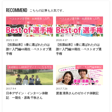
RECOMMEND
こちらの記事も人気です。
ベストオブ選手権・結果発表（入門
ベストオブ選手権・結果発表（入門
編）
編）
2021.1.19
2020.4.17
【投票結果】1番に選ばれたのは
【投票結果】1番に選ばれたのは
誰!? 入門編48期生・ベストオブ選
誰!? 入門編39期生・ベストオブ選
手権
手権
未経験からWEBデザイナーになる方法
ゼロイチ入門編体験記
2017.9.4
2017.7.26
日本デザイン・インターン体験
渡邉 清美さんのゼロイチ体験記
記 一期生・原島 千秋さん