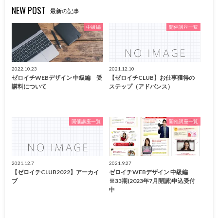
NEW POST
最新の記事
中級編
開催講座一覧
2022.10.23
2021.12.10
ゼロイチWEBデザイン 中級編 受
【ゼロイチCLUB】お仕事獲得の
講料について
ステップ（アドバンス）
開催講座一覧
開催講座一覧
2021.12.7
2021.9.27
【ゼロイチCLUB2022】アーカイ
ゼロイチWEBデザイン 中級編
ブ
※33期(2023年7月開講)申込受付
中