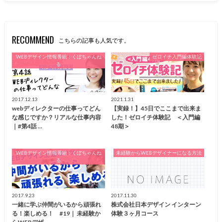
RECOMMEND
こちらの記事も人気です。
WEBデザイン情報番組：くぼちゃんね
ゼロイチ入門編体験記
る
2017.12.13
2021.1.31
webディレクターの仕事ってどん
【実録！】45日でここまで出来ま
な感じですか？リアルな仕事内容
した！ゼロイチ体験記 ＜入門編
｜#第4話 …
48期＞
WEBデザイン情報番組：くぼちゃんね
未経験からWEBデザイナーになる方法
る
2017.9.23
2017.11.30
一緒に学ぶ仲間がいるから頑張れ
株式会社日本デザイン インターン
る！楽しめる！ #19｜ 未経験か
体験３ヶ月コース