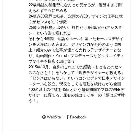
22歳 雑誌の編集部になんとか受かるが、過酷すぎて耐
えられず早々に辞める
24歳WEB業界に転身。念願のWEBデザインの仕事に就
くがセンスがなく惨敗
26歳 大坪拓摩と出会い、根性だけを認められアシスタ
ントという形で雇われる
それから4年間、理論やルールに基いたセールスデザイ
ンを大坪に叩き込まれ、デザイン力が奇跡のように向
上！紹介のみで仕事が埋まる売れっ子デザイナーとな
り、動画制作・YouTubeプロデュースなどクリエイティ
ブな仕事を幅広く請け負う
2015年10月、自身のこれまでの経験（もともとのセン
スのなさも！）を活かして「現役デザイナーが教える」
「センスはいらない」というコンセプトで日本デザイン
スクールを設立。現役としても活動を続けながら全国
400名以上の生徒を45日という超短期間でプロのWEBデ
ザイナーに育てる。座右の銘はミッキーの「夢は必ず叶
う！」
WebSite
Facebook