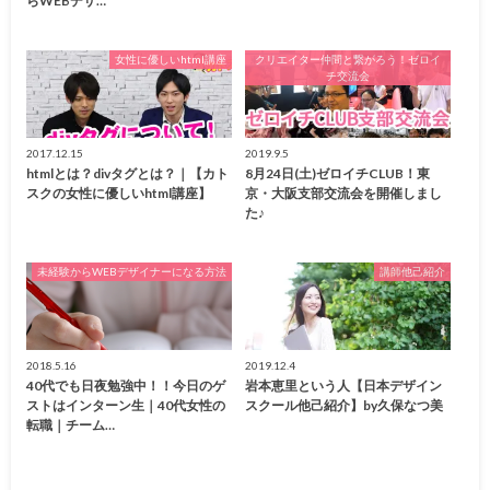
らWEBデザ…
女性に優しいhtml講座
クリエイター仲間と繋がろう！ゼロイ
チ交流会
2017.12.15
2019.9.5
htmlとは？divタグとは？｜【カト
8月24日(土)ゼロイチCLUB！東
スクの女性に優しいhtml講座】
京・大阪支部交流会を開催しまし
た♪
未経験からWEBデザイナーになる方法
講師他己紹介
2018.5.16
2019.12.4
40代でも日夜勉強中！！今日のゲ
岩本恵里という人【日本デザイン
ストはインターン生｜40代女性の
スクール他己紹介】by久保なつ美
転職｜チーム…