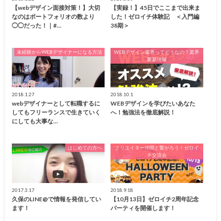
【webデザイン面接対策！】大切
【実録！】45日でここまで出来ま
なのはポートフォリオの数より
した！ゼロイチ体験記 ＜入門編
◯◯だった！｜#…
38期＞
未経験からWEBデザイナーになる方法
WEBデザイン業界ってどうなの？業界
最新情報
2018.1.27
2018.10.1
webデザイナーとして転職するに
WEBデザインを学びたいあなた
してもフリーランスで生きていく
へ！勉強法を徹底解説！
にしても大事な…
はじめての方へ
クリエイター仲間と繋がろう！ゼロイ
チ交流会
2017.3.17
2018.9.18
久保のLINE@で情報を発信してい
【10月13日】ゼロイチ2周年記念
ます！
パーティを開催します！