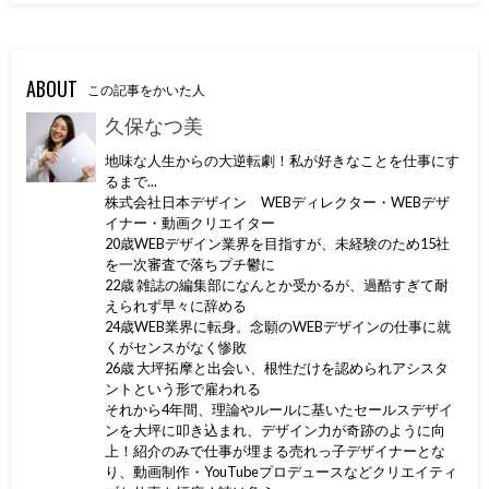
ABOUT
この記事をかいた人
久保なつ美
地味な人生からの大逆転劇！私が好きなことを仕事にす
るまで...
株式会社日本デザイン WEBディレクター・WEBデザ
イナー・動画クリエイター
20歳WEBデザイン業界を目指すが、未経験のため15社
を一次審査で落ちプチ鬱に
22歳 雑誌の編集部になんとか受かるが、過酷すぎて耐
えられず早々に辞める
24歳WEB業界に転身。念願のWEBデザインの仕事に就
くがセンスがなく惨敗
26歳 大坪拓摩と出会い、根性だけを認められアシスタ
ントという形で雇われる
それから4年間、理論やルールに基いたセールスデザイ
ンを大坪に叩き込まれ、デザイン力が奇跡のように向
上！紹介のみで仕事が埋まる売れっ子デザイナーとな
り、動画制作・YouTubeプロデュースなどクリエイティ