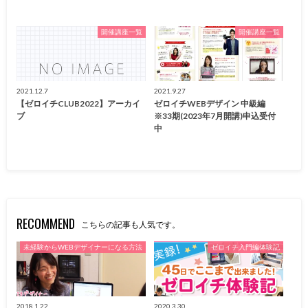
開催講座一覧
開催講座一覧
2021.12.7
2021.9.27
【ゼロイチCLUB2022】アーカイ
ゼロイチWEBデザイン 中級編
ブ
※33期(2023年7月開講)申込受付
中
RECOMMEND
こちらの記事も人気です。
未経験からWEBデザイナーになる方法
ゼロイチ入門編体験記
2018.1.22
2020.3.30