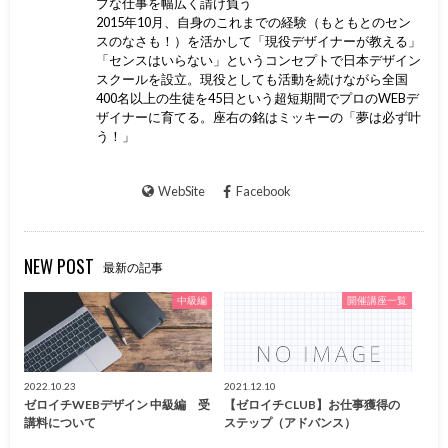
ブな仕事を幅広く請け負う
2015年10月、自身のこれまでの経験（もともとのセン
スのなさも！）を活かして「現役デザイナーが教える」
「センスはいらない」というコンセプトで日本デザイン
スクールを設立。現役としても活動を続けながら全国
400名以上の生徒を45日という超短期間でプロのWEBデ
ザイナーに育てる。座右の銘はミッキーの「夢は必ず叶
う！」
WebSite
Facebook
NEW POST
最新の記事
中級編
開催講座一覧
2022.10.23
2021.12.10
ゼロイチWEBデザイン 中級編 受
【ゼロイチCLUB】お仕事獲得の
講料について
ステップ（アドバンス）