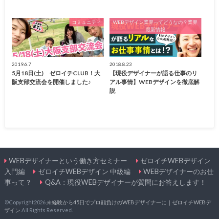
コミュニティ
WEBデザイン業界ってどうなの？業界
最新情報
2019.6.7
2018.8.23
5月18日(土) ゼロイチCLUB！大
【現役デザイナーが語る仕事のリ
阪支部交流会を開催しました♪
アル事情】WEBデザインを徹底解
説
WEBデザイナーという働き方セミナー
ゼロイチWEBデザイン
入門編
ゼロイチWEBデザイン 中級編
WEBデザイナーのお仕
事って？
Q&A：現役WEBデザイナーが質問にお答えします！
©Copyright2026
未経験から45日でプロ顔負けのWEBデザイナーに｜ゼロイチWEBデ
ザイン
.All Rights Reserved.