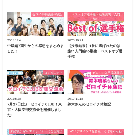
ゼロイチ中級編体験記
ベストオブ選手権・結果発表（入門
編）
2018.12.6
2020.10.21
中級編7期生からの感想をまとめま
【投票結果】1番に選ばれたのは
した!!
誰!? 入門編45期生・ベストオブ選
手権
コミュニティ
ゼロイチ入門編体験記
2019.8.26
2017.11.16
7月27日(土) ゼロイチCLUB！東
鈴木さんのゼロイチ体験記
京・大阪支部交流会を開催しまし
た♪
未経験からWEBデザイナーになる方法
WEBデザイン情報番組：くぼちゃんね