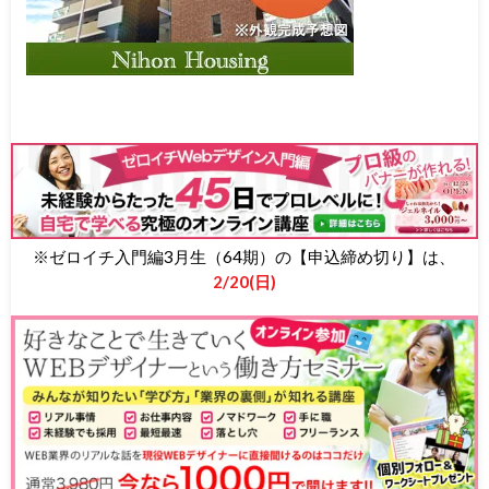
※ゼロイチ入門編3月生（64期）の【申込締め切り】は、
2/20(日)