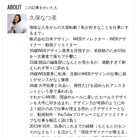
ABOUT
この記事をかいた人
久保なつ美
地味な人生からの大逆転劇！私が好きなことを仕事にす
るまで...
株式会社日本デザイン WEBディレクター・WEBデザ
イナー・動画クリエイター
20歳WEBデザイン業界を目指すが、未経験のため15社
を一次審査で落ちプチ鬱に
22歳 雑誌の編集部になんとか受かるが、過酷すぎて耐
えられず早々に辞める
24歳WEB業界に転身。念願のWEBデザインの仕事に就
くがセンスがなく惨敗
26歳 大坪拓摩と出会い、根性だけを認められアシスタ
ントという形で雇われる
それから4年間、理論やルールに基いたセールスデザイ
ンを大坪に叩き込まれ、デザイン力が奇跡のように向
上！紹介のみで仕事が埋まる売れっ子デザイナーとな
り、動画制作・YouTubeプロデュースなどクリエイティ
ブな仕事を幅広く請け負う
2015年10月、自身のこれまでの経験（もともとのセン
スのなさも！）を活かして「現役デザイナーが教える」