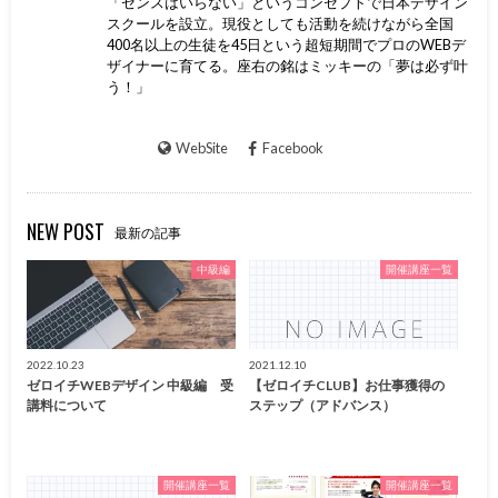
「センスはいらない」というコンセプトで日本デザイン
スクールを設立。現役としても活動を続けながら全国
400名以上の生徒を45日という超短期間でプロのWEBデ
ザイナーに育てる。座右の銘はミッキーの「夢は必ず叶
う！」
WebSite
Facebook
NEW POST
最新の記事
中級編
開催講座一覧
2022.10.23
2021.12.10
ゼロイチWEBデザイン 中級編 受
【ゼロイチCLUB】お仕事獲得の
講料について
ステップ（アドバンス）
開催講座一覧
開催講座一覧