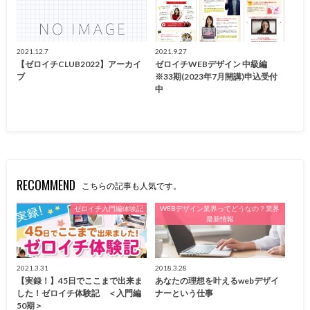
2021.12.7
2021.9.27
【ゼロイチCLUB2022】アーカイ
ゼロイチWEBデザイン 中級編
ブ
※33期(2023年7月開講)申込受付
中
RECOMMEND
こちらの記事も人気です。
ゼロイチ入門編体験記
WEBデザイン業界ってどうなの？業界
最新情報
2021.3.31
2018.3.28
【実録！】45日でここまで出来ま
あなたの理想を叶えるwebデザイ
した！ゼロイチ体験記 ＜入門編
ナーという仕事
50期＞