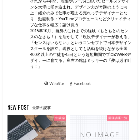
それから4年間、理論やルールに基いたセールスデザイ
ンを大坪に叩き込まれ、デザイン力が奇跡のように向
上！紹介のみで仕事が埋まる売れっ子デザイナーとな
り、動画制作・YouTubeプロデュースなどクリエイティ
ブな仕事を幅広く請け負う
2015年10月、自身のこれまでの経験（もともとのセン
スのなさも！）を活かして「現役デザイナーが教える」
「センスはいらない」というコンセプトで日本デザイン
スクールを設立。現役としても活動を続けながら全国
400名以上の生徒を45日という超短期間でプロのWEBデ
ザイナーに育てる。座右の銘はミッキーの「夢は必ず叶
う！」
WebSite
Facebook
NEW POST
最新の記事
中級編
開催講座一覧