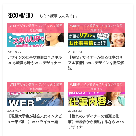
RECOMMEND
こちらの記事も人気です。
WEBデザイン業界ってどうなの？業界
WEBデザイン業界ってどうなの？業界
最新情報
最新情報
2018.8.29
2018.8.23
デザインの仕事や種類は？スキル
【現役デザイナーが語る仕事のリ
UPも転職も叶うWEBデザイナー
アル事情】WEBデザインを徹底解
説
WEBデザイン業界ってどうなの？業界
WEBデザイン業界ってどうなの？業界
最新情報
最新情報
2018.9.27
2018.8.23
【現役大学生が社会人にインタビ
【憧れのデザイナーの種類と仕
ュー第2弾！】WEBライター編
事】未経験から挑戦するならWEB
デザイナー！