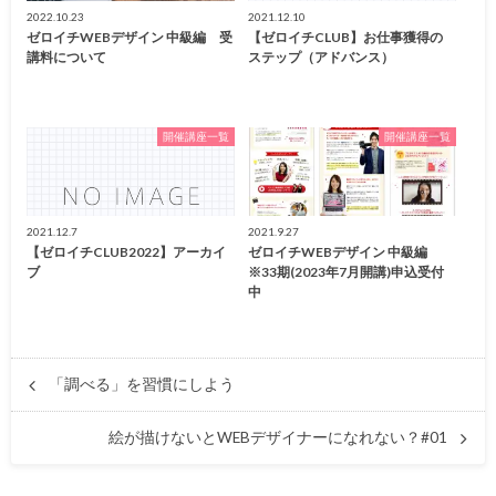
2022.10.23
2021.12.10
ゼロイチWEBデザイン 中級編 受
【ゼロイチCLUB】お仕事獲得の
講料について
ステップ（アドバンス）
開催講座一覧
開催講座一覧
2021.12.7
2021.9.27
【ゼロイチCLUB2022】アーカイ
ゼロイチWEBデザイン 中級編
ブ
※33期(2023年7月開講)申込受付
中
「調べる」を習慣にしよう
絵が描けないとWEBデザイナーになれない？#01