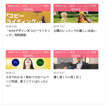
WEBデザイン業界ってどうなの？業界
WEBデザイン業界ってどうなの？業界
最新情報
最新情報
2018.3.28
2017.3.17
「WEBデザイン
コピーライティ
土曜のレッスンでの新しい出会い
ング」同時習得…
WEBデザイン業界ってどうなの？業界
WEBデザイン業界ってどうなの？業界
最新情報
最新情報
2018.3.2
2017.3.17
５分でわかる！初めてのホームペ
濃く深く V.S 浅く広く
ージ作成。使うソフトはたった2
つ！