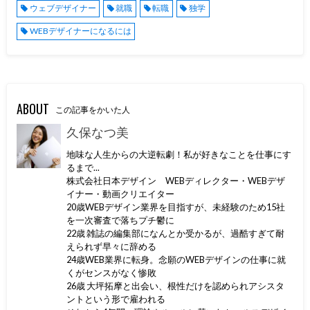
ウェブデザイナー
就職
転職
独学
WEBデザイナーになるには
ABOUT
この記事をかいた人
久保なつ美
地味な人生からの大逆転劇！私が好きなことを仕事にす
るまで...
株式会社日本デザイン WEBディレクター・WEBデザ
イナー・動画クリエイター
20歳WEBデザイン業界を目指すが、未経験のため15社
を一次審査で落ちプチ鬱に
22歳 雑誌の編集部になんとか受かるが、過酷すぎて耐
えられず早々に辞める
24歳WEB業界に転身。念願のWEBデザインの仕事に就
くがセンスがなく惨敗
26歳 大坪拓摩と出会い、根性だけを認められアシスタ
ントという形で雇われる