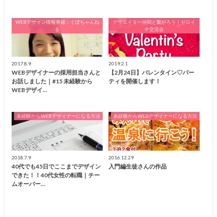
WEBデザイン情報番組：くぼちゃんね
クリエイター仲間と繋がろう！ゼロイ
る
チ交流会
2017.8.9
2019.2.1
WEBデザイナーの採用担当さんと
【2月24日】バレンタイン♡パー
お話しました｜#15 未経験から
ティを開催します！
WEBデザイ…
未経験からWEBデザイナーになる方法
未経験からWEBデザイナーになる方法
2018.7.9
2016.12.29
40代でも45日でここまでデザイン
入門編生徒さんの作品
できた！！40代女性の転職｜チー
ムオーバー…