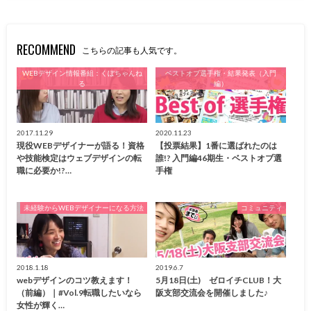
RECOMMEND
こちらの記事も人気です。
WEBデザイン情報番組：くぼちゃんね
ベストオブ選手権・結果発表（入門
る
編）
2017.11.29
2020.11.23
現役WEBデザイナーが語る！資格
【投票結果】1番に選ばれたのは
や技能検定はウェブデザインの転
誰!? 入門編46期生・ベストオブ選
職に必要か!?…
手権
未経験からWEBデザイナーになる方法
コミュニティ
2018.1.18
2019.6.7
webデザインのコツ教えます！
5月18日(土) ゼロイチCLUB！大
（前編）｜#Vol.9転職したいなら
阪支部交流会を開催しました♪
女性が輝く…