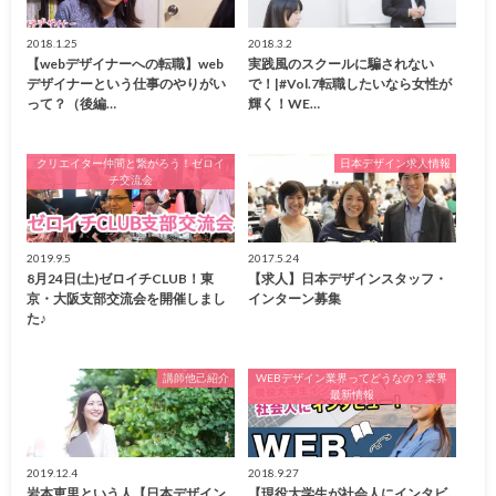
2018.1.25
2018.3.2
【webデザイナーへの転職】web
実践風のスクールに騙されない
デザイナーという仕事のやりがい
で！|#Vol.7転職したいなら女性が
って？（後編…
輝く！WE…
クリエイター仲間と繋がろう！ゼロイ
日本デザイン求人情報
チ交流会
2019.9.5
2017.5.24
8月24日(土)ゼロイチCLUB！東
【求人】日本デザインスタッフ・
京・大阪支部交流会を開催しまし
インターン募集
た♪
講師他己紹介
WEBデザイン業界ってどうなの？業界
最新情報
2019.12.4
2018.9.27
岩本恵里という人【日本デザイン
【現役大学生が社会人にインタビ