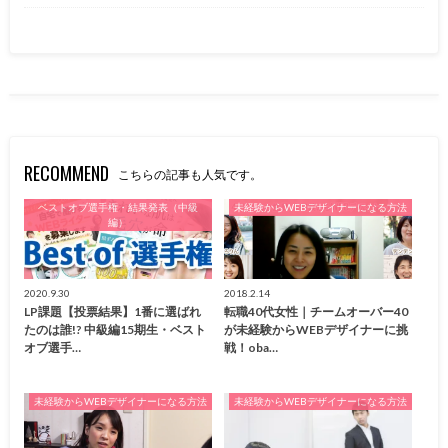
RECOMMEND
こちらの記事も人気です。
ベストオブ選手権・結果発表（中級
未経験からWEBデザイナーになる方法
編）
2020.9.30
2018.2.14
LP課題【投票結果】1番に選ばれ
転職40代女性｜チームオーバー40
たのは誰!? 中級編15期生・ベスト
が未経験からWEBデザイナーに挑
オブ選手…
戦！oba…
未経験からWEBデザイナーになる方法
未経験からWEBデザイナーになる方法