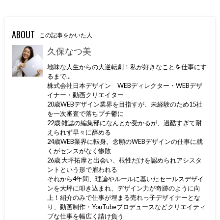
ABOUT
この記事をかいた人
久保なつ美
地味な人生からの大逆転劇！私が好きなことを仕事にす
るまで...
株式会社日本デザイン WEBディレクター・WEBデザ
イナー・動画クリエイター
20歳WEBデザイン業界を目指すが、未経験のため15社
を一次審査で落ちプチ鬱に
22歳 雑誌の編集部になんとか受かるが、過酷すぎて耐
えられず早々に辞める
24歳WEB業界に転身。念願のWEBデザインの仕事に就
くがセンスがなく惨敗
26歳 大坪拓摩と出会い、根性だけを認められアシスタ
ントという形で雇われる
それから4年間、理論やルールに基いたセールスデザイ
ンを大坪に叩き込まれ、デザイン力が奇跡のように向
上！紹介のみで仕事が埋まる売れっ子デザイナーとな
り、動画制作・YouTubeプロデュースなどクリエイティ
ブな仕事を幅広く請け負う