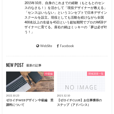
2015年10月、自身のこれまでの経験（もともとのセン
スのなさも！）を活かして「現役デザイナーが教える」
「センスはいらない」というコンセプトで日本デザイン
スクールを設立。現役としても活動を続けながら全国
400名以上の生徒を45日という超短期間でプロのWEBデ
ザイナーに育てる。座右の銘はミッキーの「夢は必ず叶
う！」
WebSite
Facebook
NEW POST
最新の記事
中級編
開催講座一覧
2022.10.23
2021.12.10
ゼロイチWEBデザイン 中級編 受
【ゼロイチCLUB】お仕事獲得の
講料について
ステップ（アドバンス）