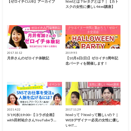
【ゼロイチCLUB】アーカイブ
htmlとは？brタグとは？｜【カト
スクの女性に優しいhtml講座】
ゼロイチ入門編体験記
クリエイター仲間と繋がろう！ゼロイ
チ交流会
2017.10.12
2019.9.5
月井さんのゼロイチ体験記
【10月6日(日)】ゼロイチ3周年記
念パーティを開催します！
イベント
女性に優しいhtml講座
2021.4.22
2017.11.29
5/19(水)19:00~【コラボ企画】
htmlって？htmlって難しいの？｜
with田村祐介さんYouTubeラ…
WEBデザイナー必見の女性に優し
いHT…