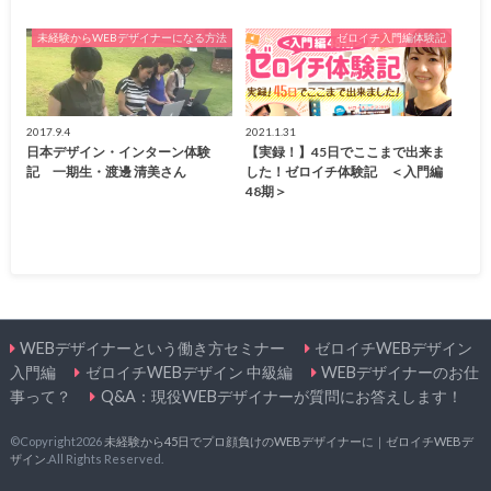
未経験からWEBデザイナーになる方法
ゼロイチ入門編体験記
2017.9.4
2021.1.31
日本デザイン・インターン体験
【実録！】45日でここまで出来ま
記 一期生・渡邊 清美さん
した！ゼロイチ体験記 ＜入門編
48期＞
WEBデザイナーという働き方セミナー
ゼロイチWEBデザイン
入門編
ゼロイチWEBデザイン 中級編
WEBデザイナーのお仕
事って？
Q&A：現役WEBデザイナーが質問にお答えします！
©Copyright2026
未経験から45日でプロ顔負けのWEBデザイナーに｜ゼロイチWEBデ
ザイン
.All Rights Reserved.