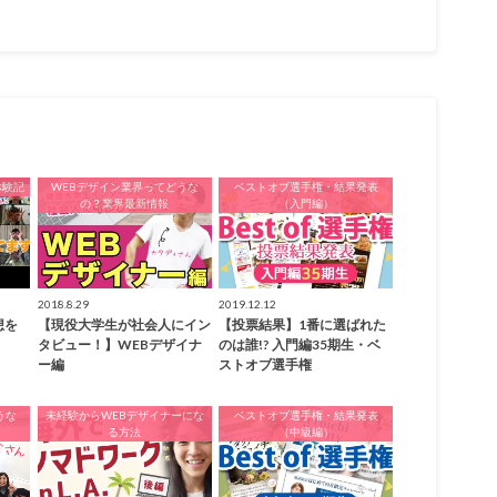
体験記
WEBデザイン業界ってどうな
ベストオブ選手権・結果発表
の？業界最新情報
（入門編）
2018.8.29
2019.12.12
想を
【現役大学生が社会人にイン
【投票結果】1番に選ばれた
タビュー！】WEBデザイナ
のは誰!? 入門編35期生・ベ
ー編
ストオブ選手権
うな
未経験からWEBデザイナーにな
ベストオブ選手権・結果発表
る方法
（中級編）