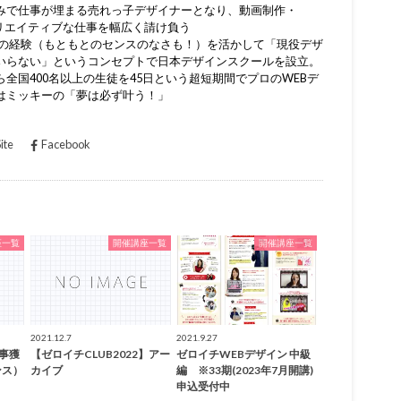
みで仕事が埋まる売れっ子デザイナーとなり、動画制作・
どクリエイティブな仕事を幅広く請け負う
までの経験（もともとのセンスのなさも！）を活かして「現役デザ
いらない」というコンセプトで日本デザインスクールを設立。
全国400名以上の生徒を45日という超短期間でプロのWEBデ
はミッキーの「夢は必ず叶う！」
ite
Facebook
座一覧
開催講座一覧
開催講座一覧
2021.12.7
2021.9.27
仕事獲
【ゼロイチCLUB2022】アー
ゼロイチWEBデザイン 中級
ンス）
カイブ
編 ※33期(2023年7月開講)
申込受付中