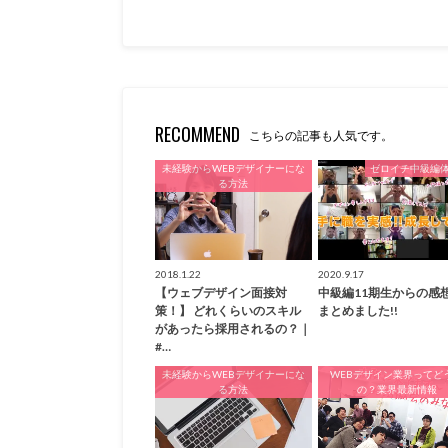
RECOMMEND
こちらの記事も人気です。
未経験からWEBデザイナーにな
ゼロイチ中級編
る方法
2018.1.22
2020.9.17
【ウェブデザイン面接対
中級編11期生からの感
策！】 どれくらいのスキル
まとめました!!
があったら採用されるの？｜
#…
未経験からWEBデザイナーにな
WEBデザイン業界ってど
る方法
の？業界最新情報