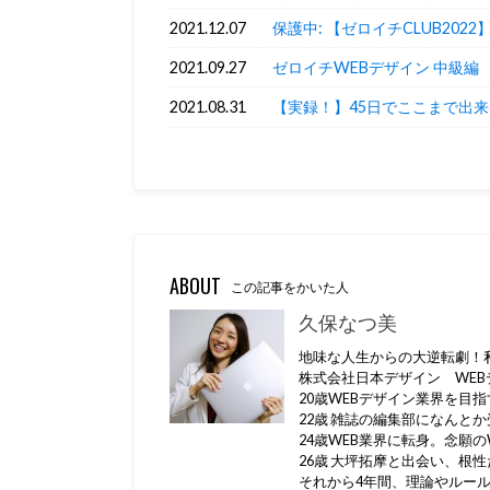
2021.12.07
保護中: 【ゼロイチCLUB202
2021.09.27
ゼロイチWEBデザイン 中級編 ※
2021.08.31
【実録！】45日でここまで出
ABOUT
この記事をかいた人
久保なつ美
地味な人生からの大逆転劇！私
株式会社日本デザイン WEB
20歳WEBデザイン業界を目
22歳 雑誌の編集部になんと
24歳WEB業界に転身。念願
26歳 大坪拓摩と出会い、根
それから4年間、理論やルー