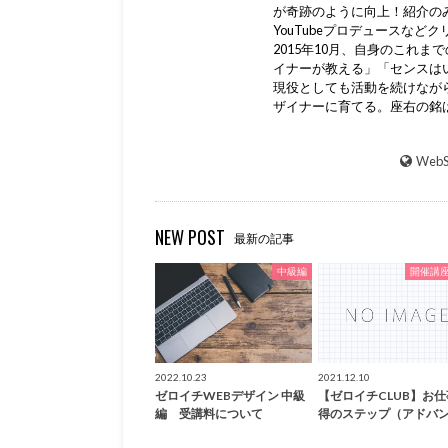
が奇跡のように向上！紹介の
YouTubeプロデュースな
2015年10月、自身のこれ
イナーが教える」「センスは
現役としても活動を続けながら
ザイナーに育てる。座右の銘
WebS
NEW POST
最新の記事
中級編
開催講
2022.10.23
2021.12.10
ゼロイチWEBデザイン 中級
【ゼロイチCLUB】お
編 受講料について
得のステップ（アドバ