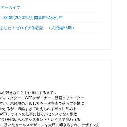
2】アーカイブ
33期(2023年7月開講)申込受付中
来ました！ゼロイチ体験記 ＜入門編55期＞
が好きなことを仕事にするまで...
ディレクター・WEBデザイナー・動画クリエイター
指すが、未経験のため15社を一次審査で落ちプチ鬱に
か受かるが、過酷すぎて耐えられず早々に辞める
のWEBデザインの仕事に就くがセンスがなく惨敗
性だけを認められアシスタントという形で雇われる
ルに基いたセールスデザインを大坪に叩き込まれ、デザイン力