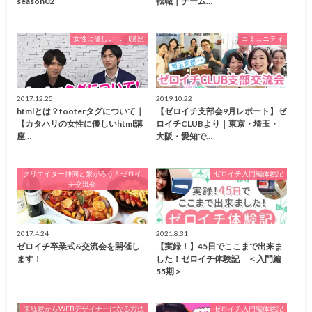
season02
転職｜チーム…
女性に優しいhtml講座
コミュニティ
2017.12.25
2019.10.22
htmlとは？footerタグについて｜
【ゼロイチ支部会9月レポート】ゼ
【カタハリの女性に優しいhtml講
ロイチCLUBより｜東京・埼玉・
座…
大阪・愛知で…
クリエイター仲間と繋がろう！ゼロイ
ゼロイチ入門編体験記
チ交流会
2017.4.24
2021.8.31
ゼロイチ卒業式&交流会を開催し
【実録！】45日でここまで出来ま
ます！
した！ゼロイチ体験記 ＜入門編
55期＞
未経験からWEBデザイナーになる方法
ゼロイチ入門編体験記