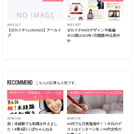
2021.12.7
2021.9.27
【ゼロイチCLUB2022】アーカイ
ゼロイチWEBデザイン 中級編
ブ
※33期(2023年7月開講)申込受付
中
RECOMMEND
こちらの記事も人気です。
WEBデザイン情報番組：くぼちゃんね
未経験からWEBデザイナーになる方法
る
2018.1.26
2018.5.16
祝！未経験でも転職を叶えまし
40代でも日夜勉強中！！今日のゲ
た！#第6話 |くぼちゃんねる
ストはインターン生｜40代女性の