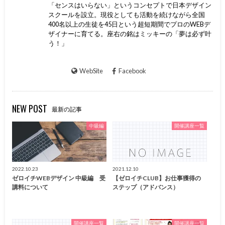
「センスはいらない」というコンセプトで日本デザイン
スクールを設立。現役としても活動を続けながら全国
400名以上の生徒を45日という超短期間でプロのWEBデ
ザイナーに育てる。座右の銘はミッキーの「夢は必ず叶
う！」
WebSite
Facebook
NEW POST
最新の記事
中級編
開催講座一覧
2022.10.23
2021.12.10
ゼロイチWEBデザイン 中級編 受
【ゼロイチCLUB】お仕事獲得の
講料について
ステップ（アドバンス）
開催講座一覧
開催講座一覧