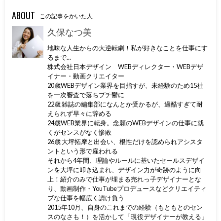
ABOUT
この記事をかいた人
久保なつ美
地味な人生からの大逆転劇！私が好きなことを仕事にす
るまで...
株式会社日本デザイン WEBディレクター・WEBデザ
イナー・動画クリエイター
20歳WEBデザイン業界を目指すが、未経験のため15社
を一次審査で落ちプチ鬱に
22歳 雑誌の編集部になんとか受かるが、過酷すぎて耐
えられず早々に辞める
24歳WEB業界に転身。念願のWEBデザインの仕事に就
くがセンスがなく惨敗
26歳 大坪拓摩と出会い、根性だけを認められアシスタ
ントという形で雇われる
それから4年間、理論やルールに基いたセールスデザイ
ンを大坪に叩き込まれ、デザイン力が奇跡のように向
上！紹介のみで仕事が埋まる売れっ子デザイナーとな
り、動画制作・YouTubeプロデュースなどクリエイティ
ブな仕事を幅広く請け負う
2015年10月、自身のこれまでの経験（もともとのセン
スのなさも！）を活かして「現役デザイナーが教える」