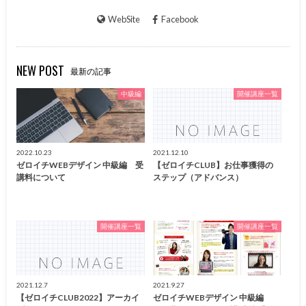
WebSite
Facebook
NEW POST
最新の記事
中級編
開催講座一覧
2022.10.23
2021.12.10
ゼロイチWEBデザイン 中級編 受
【ゼロイチCLUB】お仕事獲得の
講料について
ステップ（アドバンス）
開催講座一覧
開催講座一覧
2021.12.7
2021.9.27
【ゼロイチCLUB2022】アーカイ
ゼロイチWEBデザイン 中級編