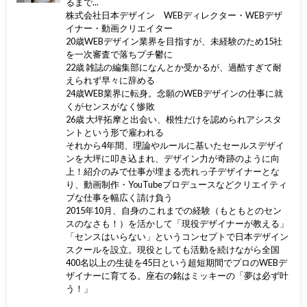
るまで...
株式会社日本デザイン WEBディレクター・WEBデザ
イナー・動画クリエイター
20歳WEBデザイン業界を目指すが、未経験のため15社
を一次審査で落ちプチ鬱に
22歳 雑誌の編集部になんとか受かるが、過酷すぎて耐
えられず早々に辞める
24歳WEB業界に転身。念願のWEBデザインの仕事に就
くがセンスがなく惨敗
26歳 大坪拓摩と出会い、根性だけを認められアシスタ
ントという形で雇われる
それから4年間、理論やルールに基いたセールスデザイ
ンを大坪に叩き込まれ、デザイン力が奇跡のように向
上！紹介のみで仕事が埋まる売れっ子デザイナーとな
り、動画制作・YouTubeプロデュースなどクリエイティ
ブな仕事を幅広く請け負う
2015年10月、自身のこれまでの経験（もともとのセン
スのなさも！）を活かして「現役デザイナーが教える」
「センスはいらない」というコンセプトで日本デザイン
スクールを設立。現役としても活動を続けながら全国
400名以上の生徒を45日という超短期間でプロのWEBデ
ザイナーに育てる。座右の銘はミッキーの「夢は必ず叶
う！」