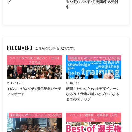
ブ
※33期(2023年7月開講)申込受付
中
RECOMMEND
こちらの記事も人気です。
クリエイター仲間と繋がろう！ゼロイ
未経験からWEBデザイナーになる方法
チ交流会
2017.11.28
2018.3.26
11/23 ゼロイチ1周年記念パーテ
転職したいならWebデザイナーに
ィレポート
なろう！仕事の魅力とプロになる
までのステップ
未経験からWEBデザイナーになる方法
ベストオブ選手権・結果発表（入門
編）