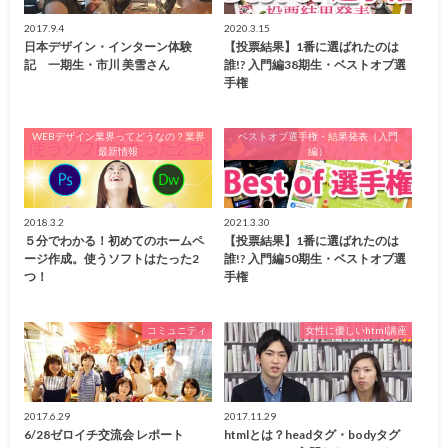
2017.9.4
2020.3.15
日本デザイン・インターン体験
【投票結果】1番に選ばれたのは
記 一期生・市川 美雪さん
誰!? 入門編38期生・ベストオブ選
手権
WEBデザイン業界ってどうなの？業界
ベストオブ選手権・結果発表（入門
最新情報
編）
2018.3.2
2021.3.30
５分でわかる！初めてのホームペ
【投票結果】1番に選ばれたのは
ージ作成。使うソフトはたった2
誰!? 入門編50期生・ベストオブ選
つ！
手権
コミュニティ
女性に優しいhtml講座
2017.6.29
2017.11.29
6/28ゼロイチ交流会 レポート
htmlとは？headタグ・bodyタグ