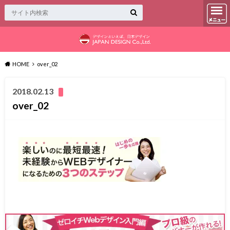
HOME
over_02
2018.02.13
over_02