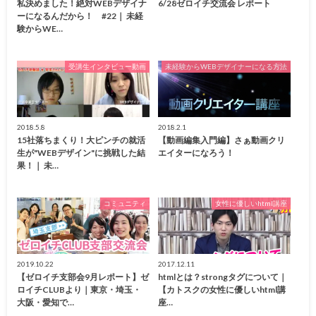
私決めました！絶対WEBデザイナ
6/28ゼロイチ交流会 レポート
ーになるんだから！ #22｜ 未経
験からWE…
受講生インタビュー動画
未経験からWEBデザイナーになる方法
2018.5.8
2018.2.1
15社落ちまくり！大ピンチの就活
【動画編集入門編】さぁ動画クリ
生が"WEBデザイン"に挑戦した結
エイターになろう！
果！｜ 未…
コミュニティ
女性に優しいhtml講座
2019.10.22
2017.12.11
【ゼロイチ支部会9月レポート】ゼ
htmlとは？strongタグについて｜
ロイチCLUBより｜東京・埼玉・
【カトスクの女性に優しいhtml講
大阪・愛知で…
座…