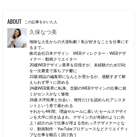
ABOUT
この記事をかいた人
久保なつ美
地味な人生からの大逆転劇！私が好きなことを仕事にす
るまで...
株式会社日本デザイン WEBディレクター・WEBデザ
イナー・動画クリエイター
20歳WEBデザイン業界を目指すが、未経験のため15社
を一次審査で落ちプチ鬱に
22歳 雑誌の編集部になんとか受かるが、過酷すぎて耐
えられず早々に辞める
24歳WEB業界に転身。念願のWEBデザインの仕事に就
くがセンスがなく惨敗
26歳 大坪拓摩と出会い、根性だけを認められアシスタ
ントという形で雇われる
それから4年間、理論やルールに基いたセールスデザイ
ンを大坪に叩き込まれ、デザイン力が奇跡のように向
上！紹介のみで仕事が埋まる売れっ子デザイナーとな
り、動画制作・YouTubeプロデュースなどクリエイティ
ブな仕事を幅広く請け負う