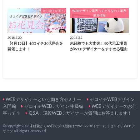
はじめての方へ
WEBデザイン業界ってどうなの？業界
最新情報
2018.3.20
2018.3.2
【4月15日】ゼロイチお花見会を
未経験でも大丈夫！40代元工場員
開催します！
がWEBデザイナーをすすめる理由
WEBデザイナーという働き方セミナー
ゼロイチWEBデザイン
入門編
ゼロイチWEBデザイン 中級編
WEBデザイナーのお仕
事って？
Q&A：現役WEBデザイナーが質問にお答えします！
©Copyright2026
未経験から45日でプロ顔負けのWEBデザイナーに｜ゼロイチWEBデ
ザイン
.All Rights Reserved.