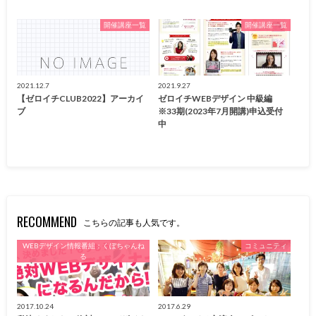
開催講座一覧
開催講座一覧
2021.12.7
2021.9.27
【ゼロイチCLUB2022】アーカイ
ゼロイチWEBデザイン 中級編
ブ
※33期(2023年7月開講)申込受付
中
RECOMMEND
こちらの記事も人気です。
WEBデザイン情報番組：くぼちゃんね
コミュニティ
る
2017.10.24
2017.6.29