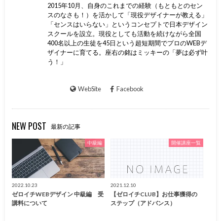
2015年10月、自身のこれまでの経験（もともとのセン
スのなさも！）を活かして「現役デザイナーが教える」
「センスはいらない」というコンセプトで日本デザイン
スクールを設立。現役としても活動を続けながら全国
400名以上の生徒を45日という超短期間でプロのWEBデ
ザイナーに育てる。座右の銘はミッキーの「夢は必ず叶
う！」
WebSite
Facebook
NEW POST
最新の記事
中級編
開催講座一覧
2022.10.23
2021.12.10
ゼロイチWEBデザイン 中級編 受
【ゼロイチCLUB】お仕事獲得の
講料について
ステップ（アドバンス）