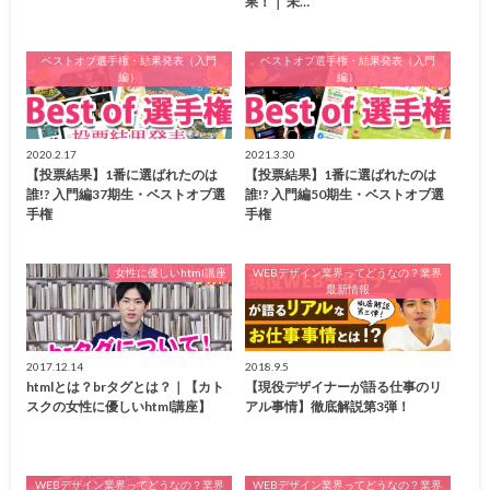
果！｜ 未…
ベストオブ選手権・結果発表（入門
ベストオブ選手権・結果発表（入門
編）
編）
2020.2.17
2021.3.30
【投票結果】1番に選ばれたのは
【投票結果】1番に選ばれたのは
誰!? 入門編37期生・ベストオブ選
誰!? 入門編50期生・ベストオブ選
手権
手権
女性に優しいhtml講座
WEBデザイン業界ってどうなの？業界
最新情報
2017.12.14
2018.9.5
htmlとは？brタグとは？｜【カト
【現役デザイナーが語る仕事のリ
スクの女性に優しいhtml講座】
アル事情】徹底解説第3弾！
WEBデザイン業界ってどうなの？業界
WEBデザイン業界ってどうなの？業界