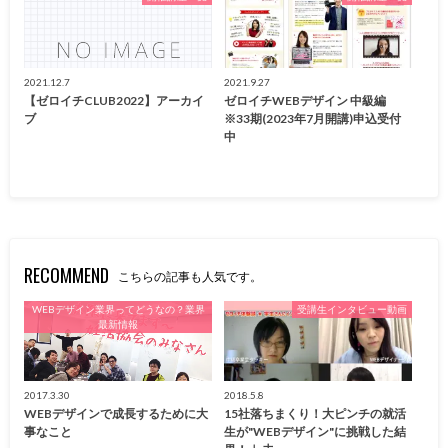
2021.12.7
2021.9.27
【ゼロイチCLUB2022】アーカイ
ゼロイチWEBデザイン 中級編
ブ
※33期(2023年7月開講)申込受付
中
RECOMMEND
こちらの記事も人気です。
WEBデザイン業界ってどうなの？業界
受講生インタビュー動画
最新情報
2017.3.30
2018.5.8
WEBデザインで成長するために大
15社落ちまくり！大ピンチの就活
事なこと
生が"WEBデザイン"に挑戦した結