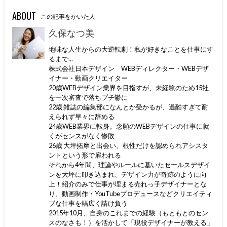
ABOUT
この記事をかいた人
久保なつ美
地味な人生からの大逆転劇！私が好きなことを仕事にす
るまで...
株式会社日本デザイン WEBディレクター・WEBデザ
イナー・動画クリエイター
20歳WEBデザイン業界を目指すが、未経験のため15社
を一次審査で落ちプチ鬱に
22歳 雑誌の編集部になんとか受かるが、過酷すぎて耐
えられず早々に辞める
24歳WEB業界に転身。念願のWEBデザインの仕事に就
くがセンスがなく惨敗
26歳 大坪拓摩と出会い、根性だけを認められアシスタ
ントという形で雇われる
それから4年間、理論やルールに基いたセールスデザイ
ンを大坪に叩き込まれ、デザイン力が奇跡のように向
上！紹介のみで仕事が埋まる売れっ子デザイナーとな
り、動画制作・YouTubeプロデュースなどクリエイティ
ブな仕事を幅広く請け負う
2015年10月、自身のこれまでの経験（もともとのセン
スのなさも！）を活かして「現役デザイナーが教える」