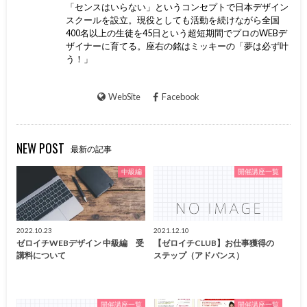
「センスはいらない」というコンセプトで日本デザイン
スクールを設立。現役としても活動を続けながら全国
400名以上の生徒を45日という超短期間でプロのWEBデ
ザイナーに育てる。座右の銘はミッキーの「夢は必ず叶
う！」
WebSite
Facebook
NEW POST
最新の記事
中級編
開催講座一覧
2022.10.23
2021.12.10
ゼロイチWEBデザイン 中級編 受
【ゼロイチCLUB】お仕事獲得の
講料について
ステップ（アドバンス）
開催講座一覧
開催講座一覧