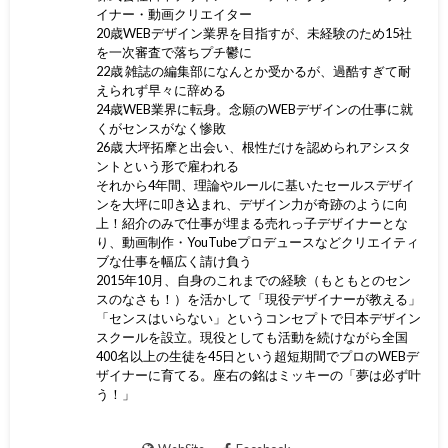
イナー・動画クリエイター
20歳WEBデザイン業界を目指すが、未経験のため15社
を一次審査で落ちプチ鬱に
22歳 雑誌の編集部になんとか受かるが、過酷すぎて耐
えられず早々に辞める
24歳WEB業界に転身。念願のWEBデザインの仕事に就
くがセンスがなく惨敗
26歳 大坪拓摩と出会い、根性だけを認められアシスタ
ントという形で雇われる
それから4年間、理論やルールに基いたセールスデザイ
ンを大坪に叩き込まれ、デザイン力が奇跡のように向
上！紹介のみで仕事が埋まる売れっ子デザイナーとな
り、動画制作・YouTubeプロデュースなどクリエイティ
ブな仕事を幅広く請け負う
2015年10月、自身のこれまでの経験（もともとのセン
スのなさも！）を活かして「現役デザイナーが教える」
「センスはいらない」というコンセプトで日本デザイン
スクールを設立。現役としても活動を続けながら全国
400名以上の生徒を45日という超短期間でプロのWEBデ
ザイナーに育てる。座右の銘はミッキーの「夢は必ず叶
う！」