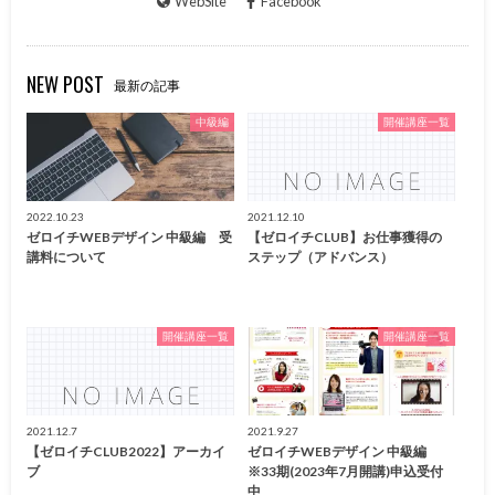
WebSite
Facebook
NEW POST
最新の記事
中級編
開催講座一覧
2022.10.23
2021.12.10
ゼロイチWEBデザイン 中級編 受
【ゼロイチCLUB】お仕事獲得の
講料について
ステップ（アドバンス）
開催講座一覧
開催講座一覧
2021.12.7
2021.9.27
【ゼロイチCLUB2022】アーカイ
ゼロイチWEBデザイン 中級編
ブ
※33期(2023年7月開講)申込受付
中