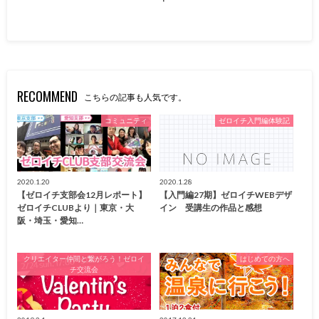
RECOMMEND
こちらの記事も人気です。
コミュニティ
ゼロイチ入門編体験記
2020.1.20
2020.1.28
【ゼロイチ支部会12月レポート】
【入門編27期】ゼロイチWEBデザ
ゼロイチCLUBより｜東京・大
イン 受講生の作品と感想
阪・埼玉・愛知…
クリエイター仲間と繋がろう！ゼロイ
はじめての方へ
チ交流会