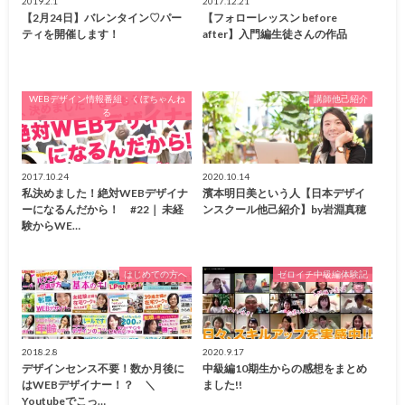
2019.2.1
2017.12.21
【2月24日】バレンタイン♡パー
【フォローレッスン before
ティを開催します！
after】入門編生徒さんの作品
WEBデザイン情報番組：くぼちゃんね
講師他己紹介
る
2017.10.24
2020.10.14
私決めました！絶対WEBデザイナ
濱本明日美という人【日本デザイ
ーになるんだから！ #22｜ 未経
ンスクール他己紹介】by岩淵真穂
験からWE…
はじめての方へ
ゼロイチ中級編体験記
2018.2.8
2020.9.17
デザインセンス不要！数か月後に
中級編10期生からの感想をまとめ
はWEBデザイナー！？ ＼
ました!!
Youtubeでこっ…