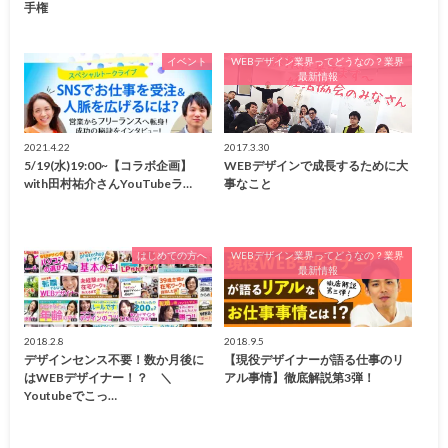
手権
イベント
WEBデザイン業界ってどうなの？業界
最新情報
2021.4.22
2017.3.30
5/19(水)19:00~【コラボ企画】
WEBデザインで成長するために大
with田村祐介さんYouTubeラ…
事なこと
はじめての方へ
WEBデザイン業界ってどうなの？業界
最新情報
2018.2.8
2018.9.5
デザインセンス不要！数か月後に
【現役デザイナーが語る仕事のリ
はWEBデザイナー！？ ＼
アル事情】徹底解説第3弾！
Youtubeでこっ…