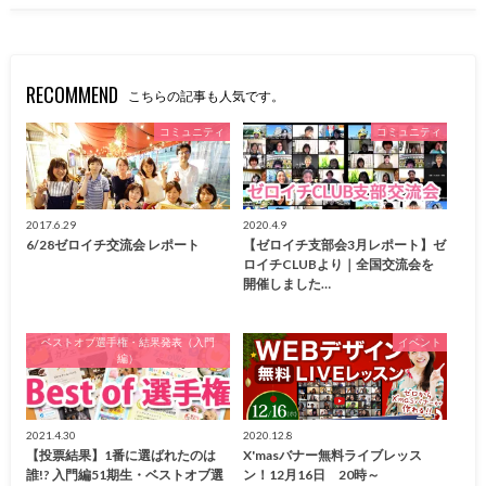
RECOMMEND
こちらの記事も人気です。
コミュニティ
コミュニティ
2017.6.29
2020.4.9
6/28ゼロイチ交流会 レポート
【ゼロイチ支部会3月レポート】ゼ
ロイチCLUBより｜全国交流会を
開催しました…
ベストオブ選手権・結果発表（入門
イベント
編）
2021.4.30
2020.12.8
【投票結果】1番に選ばれたのは
X'masバナー無料ライブレッス
誰!? 入門編51期生・ベストオブ選
ン！12月16日 20時～