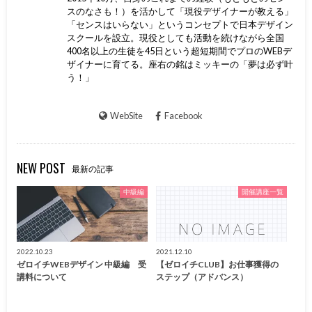
スのなさも！）を活かして「現役デザイナーが教える」
「センスはいらない」というコンセプトで日本デザイン
スクールを設立。現役としても活動を続けながら全国
400名以上の生徒を45日という超短期間でプロのWEBデ
ザイナーに育てる。座右の銘はミッキーの「夢は必ず叶
う！」
WebSite
Facebook
NEW POST
最新の記事
中級編
開催講座一覧
2022.10.23
2021.12.10
ゼロイチWEBデザイン 中級編 受
【ゼロイチCLUB】お仕事獲得の
講料について
ステップ（アドバンス）