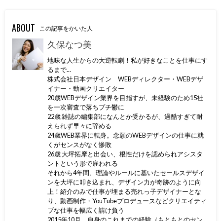
ABOUT
この記事をかいた人
久保なつ美
地味な人生からの大逆転劇！私が好きなことを仕事にす
るまで...
株式会社日本デザイン WEBディレクター・WEBデザ
イナー・動画クリエイター
20歳WEBデザイン業界を目指すが、未経験のため15社
を一次審査で落ちプチ鬱に
22歳 雑誌の編集部になんとか受かるが、過酷すぎて耐
えられず早々に辞める
24歳WEB業界に転身。念願のWEBデザインの仕事に就
くがセンスがなく惨敗
26歳 大坪拓摩と出会い、根性だけを認められアシスタ
ントという形で雇われる
それから4年間、理論やルールに基いたセールスデザイ
ンを大坪に叩き込まれ、デザイン力が奇跡のように向
上！紹介のみで仕事が埋まる売れっ子デザイナーとな
り、動画制作・YouTubeプロデュースなどクリエイティ
ブな仕事を幅広く請け負う
2015年10月、自身のこれまでの経験（もともとのセン