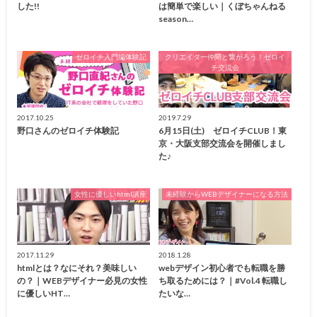
した!!
は簡単で楽しい｜くぼちゃんねる
season…
ゼロイチ入門編体験記
クリエイター仲間と繋がろう！ゼロイ
チ交流会
2017.10.25
2019.7.29
野口さんのゼロイチ体験記
6月15日(土) ゼロイチCLUB！東
京・大阪支部交流会を開催しまし
た♪
女性に優しいhtml講座
未経験からWEBデザイナーになる方法
2017.11.29
2018.1.28
htmlとは？なにそれ？美味しい
webデザイン初心者でも転職を勝
の？｜WEBデザイナー必見の女性
ち取るためには？｜#Vol.4 転職し
に優しいHT…
たいな…