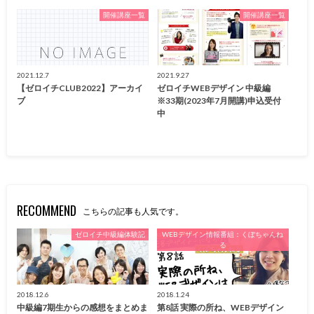
開催講座一覧
開催講座一覧
2021.12.7
2021.9.27
【ゼロイチCLUB2022】アーカイ
ゼロイチWEBデザイン 中級編
ブ
※33期(2023年7月開講)申込受付
中
RECOMMEND
こちらの記事も人気です。
ゼロイチ中級編体験記
WEBデザイン情報番組：くぼちゃんね
る
2018.12.6
2018.1.24
中級編7期生からの感想をまとめま
第8話 実際の所ね、WEBデザイン