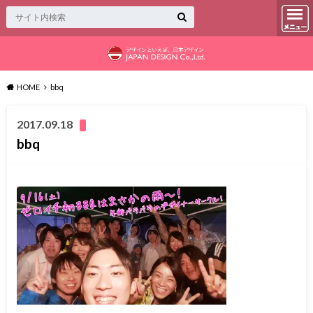
HOME
bbq
2017.09.18
bbq