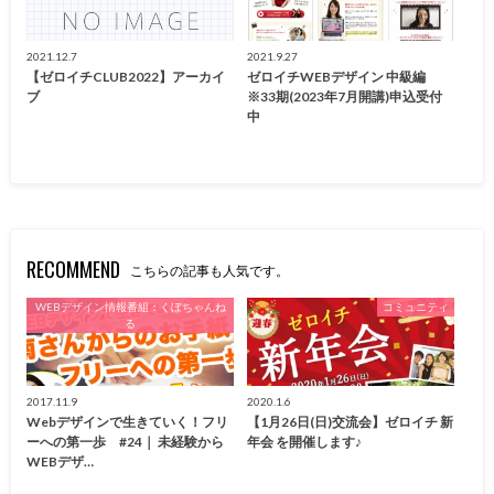
2021.12.7
2021.9.27
【ゼロイチCLUB2022】アーカイ
ゼロイチWEBデザイン 中級編
ブ
※33期(2023年7月開講)申込受付
中
RECOMMEND
こちらの記事も人気です。
WEBデザイン情報番組：くぼちゃんね
コミュニティ
る
2017.11.9
2020.1.6
Webデザインで生きていく！フリ
【1月26日(日)交流会】ゼロイチ 新
ーへの第一歩 #24｜ 未経験から
年会 を開催します♪
WEBデザ…