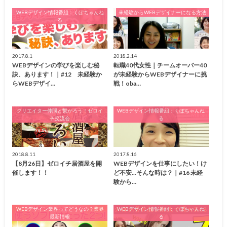
WEBデザイン情報番組：くぼちゃんね
未経験からWEBデザイナーになる方法
る
2017.8.1
2018.2.14
WEBデザインの学びを楽しむ秘
転職40代女性｜チームオーバー40
訣、あります！｜#12 未経験か
が未経験からWEBデザイナーに挑
らWEBデザイ…
戦！oba…
クリエイター仲間と繋がろう！ゼロイ
WEBデザイン情報番組：くぼちゃんね
チ交流会
る
2018.8.11
2017.8.16
【8月26日】ゼロイチ居酒屋を開
WEBデザインを仕事にしたい！け
催します！！
ど不安...そんな時は？｜#16 未経
験から…
WEBデザイン業界ってどうなの？業界
WEBデザイン情報番組：くぼちゃんね
最新情報
る