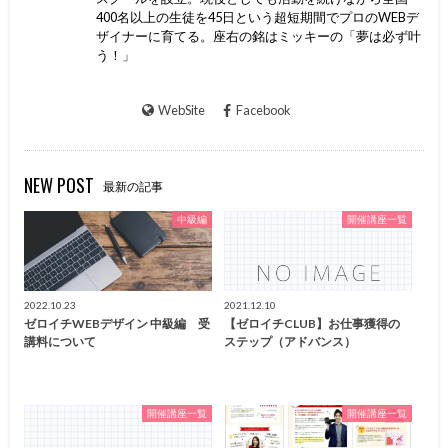
400名以上の生徒を45日という超短期間でプロのWEBデ
ザイナーに育てる。座右の銘はミッキーの「夢は必ず叶
う！」
WebSite
Facebook
NEW POST
最新の記事
中級編
開催講座一覧
2022.10.23
2021.12.10
ゼロイチWEBデザイン 中級編 受
【ゼロイチCLUB】お仕事獲得の
講料について
ステップ（アドバンス）
開催講座一覧
開催講座一覧