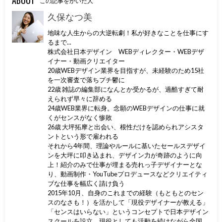
この記事をかいた人
久保なつ美
地味な人生からの大逆転劇！私が好きなことを仕事にす
るまで...
株式会社日本デザイン WEBディレクター・WEBデザ
イナー・動画クリエイター
20歳WEBデザイン業界を目指すが、未経験のため15社
を一次審査で落ちプチ鬱に
22歳 雑誌の編集部になんとか受かるが、過酷すぎて耐
えられず早々に辞める
24歳WEB業界に転身。念願のWEBデザインの仕事に就
くがセンスがなく惨敗
26歳 大坪拓摩と出会い、根性だけを認められアシスタ
ントという形で雇われる
それから4年間、理論やルールに基いたセールスデザイ
ンを大坪に叩き込まれ、デザイン力が奇跡のように向
上！紹介のみで仕事が埋まる売れっ子デザイナーとな
り、動画制作・YouTubeプロデュースなどクリエイティ
ブな仕事を幅広く請け負う
2015年10月、自身のこれまでの経験（もともとのセン
スのなさも！）を活かして「現役デザイナーが教える」
「センスはいらない」というコンセプトで日本デザイン
スクールを設立。現役としても活動を続けながら全国