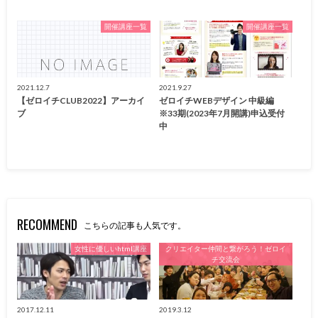
開催講座一覧
開催講座一覧
2021.12.7
2021.9.27
【ゼロイチCLUB2022】アーカイ
ゼロイチWEBデザイン 中級編
ブ
※33期(2023年7月開講)申込受付
中
RECOMMEND
こちらの記事も人気です。
女性に優しいhtml講座
クリエイター仲間と繋がろう！ゼロイ
チ交流会
2017.12.11
2019.3.12