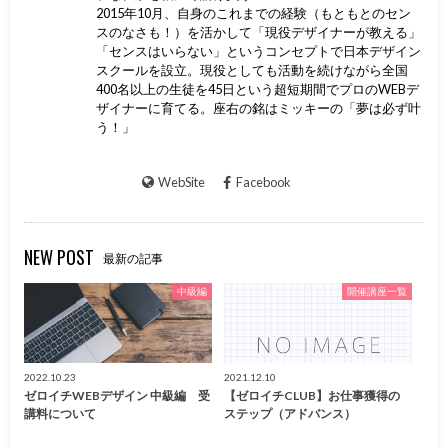
2015年10月、自身のこれまでの経験（もともとのセン
スのなさも！）を活かして「現役デザイナーが教える」
「センスはいらない」というコンセプトで日本デザイン
スクールを設立。現役としても活動を続けながら全国
400名以上の生徒を45日という超短期間でプロのWEBデ
ザイナーに育てる。座右の銘はミッキーの「夢は必ず叶
う！」
WebSite
Facebook
NEW POST
最新の記事
中級編
開催講座一覧
2022.10.23
2021.12.10
ゼロイチWEBデザイン 中級編 受
【ゼロイチCLUB】お仕事獲得の
講料について
ステップ（アドバンス）