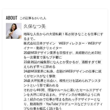
ABOUT
この記事をかいた人
久保なつ美
地味な人生からの大逆転劇！私が好きなことを仕事にす
るまで...
株式会社日本デザイン WEBディレクター・WEBデザ
イナー・動画クリエイター
20歳WEBデザイン業界を目指すが、未経験のため15社
を一次審査で落ちプチ鬱に
22歳 雑誌の編集部になんとか受かるが、過酷すぎて耐
えられず早々に辞める
24歳WEB業界に転身。念願のWEBデザインの仕事に就
くがセンスがなく惨敗
26歳 大坪拓摩と出会い、根性だけを認められアシスタ
ントという形で雇われる
それから4年間、理論やルールに基いたセールスデザイ
ンを大坪に叩き込まれ、デザイン力が奇跡のように向
上！紹介のみで仕事が埋まる売れっ子デザイナーとな
り、動画制作・YouTubeプロデュースなどクリエイティ
ブな仕事を幅広く請け負う