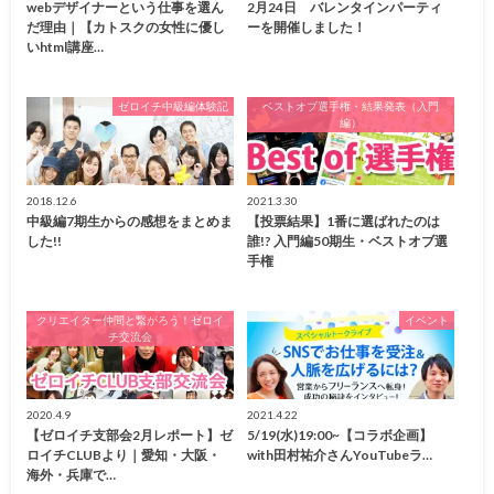
webデザイナーという仕事を選ん
2月24日 バレンタインパーティ
だ理由｜【カトスクの女性に優し
ーを開催しました！
いhtml講座…
ゼロイチ中級編体験記
ベストオブ選手権・結果発表（入門
編）
2018.12.6
2021.3.30
中級編7期生からの感想をまとめま
【投票結果】1番に選ばれたのは
した!!
誰!? 入門編50期生・ベストオブ選
手権
クリエイター仲間と繋がろう！ゼロイ
イベント
チ交流会
2020.4.9
2021.4.22
【ゼロイチ支部会2月レポート】ゼ
5/19(水)19:00~【コラボ企画】
ロイチCLUBより｜愛知・大阪・
with田村祐介さんYouTubeラ…
海外・兵庫で…