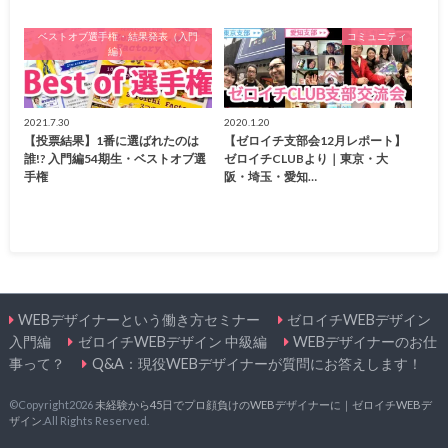
ベストオブ選手権・結果発表（入門
コミュニティ
編）
2021.7.30
2020.1.20
【投票結果】1番に選ばれたのは
【ゼロイチ支部会12月レポート】
誰!? 入門編54期生・ベストオブ選
ゼロイチCLUBより｜東京・大
手権
阪・埼玉・愛知…
WEBデザイナーという働き方セミナー
ゼロイチWEBデザイン
入門編
ゼロイチWEBデザイン 中級編
WEBデザイナーのお仕
事って？
Q&A：現役WEBデザイナーが質問にお答えします！
©Copyright2026
未経験から45日でプロ顔負けのWEBデザイナーに｜ゼロイチWEBデ
ザイン
.All Rights Reserved.