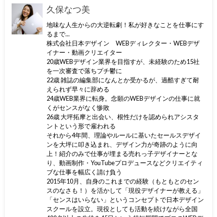
久保なつ美
地味な人生からの大逆転劇！私が好きなことを仕事にす
るまで...
株式会社日本デザイン WEBディレクター・WEBデザ
イナー・動画クリエイター
20歳WEBデザイン業界を目指すが、未経験のため15社
を一次審査で落ちプチ鬱に
22歳 雑誌の編集部になんとか受かるが、過酷すぎて耐
えられず早々に辞める
24歳WEB業界に転身。念願のWEBデザインの仕事に就
くがセンスがなく惨敗
26歳 大坪拓摩と出会い、根性だけを認められアシスタ
ントという形で雇われる
それから4年間、理論やルールに基いたセールスデザイ
ンを大坪に叩き込まれ、デザイン力が奇跡のように向
上！紹介のみで仕事が埋まる売れっ子デザイナーとな
り、動画制作・YouTubeプロデュースなどクリエイティ
ブな仕事を幅広く請け負う
2015年10月、自身のこれまでの経験（もともとのセン
スのなさも！）を活かして「現役デザイナーが教える」
「センスはいらない」というコンセプトで日本デザイン
スクールを設立。現役としても活動を続けながら全国