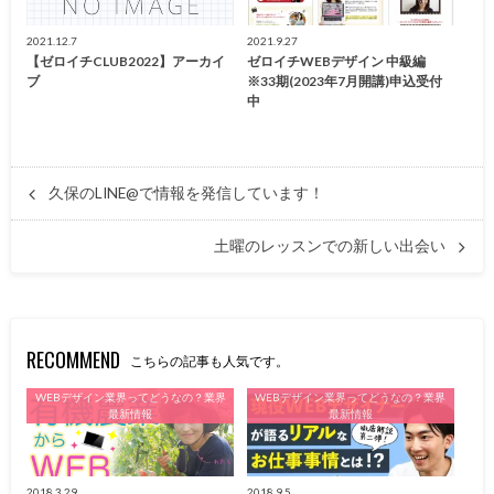
2021.12.7
2021.9.27
【ゼロイチCLUB2022】アーカイ
ゼロイチWEBデザイン 中級編
ブ
※33期(2023年7月開講)申込受付
中
久保のLINE@で情報を発信しています！
土曜のレッスンでの新しい出会い
RECOMMEND
こちらの記事も人気です。
WEBデザイン業界ってどうなの？業界
WEBデザイン業界ってどうなの？業界
最新情報
最新情報
2018.3.29
2018.9.5