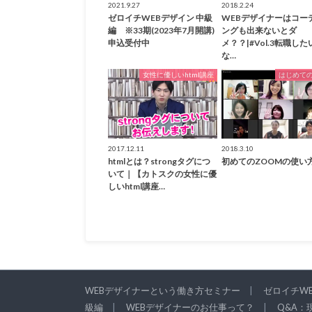
2021.9.27
2018.2.24
ゼロイチWEBデザイン 中級
WEBデザイナーはコー
編 ※33期(2023年7月開講)
ングも出来ないとダ
申込受付中
メ？？|#Vol.3転職した
な…
女性に優しいhtml講座
はじめて
2017.12.11
2018.3.10
htmlとは？strongタグにつ
初めてのZOOMの使い
いて｜【カトスクの女性に優
しいhtml講座…
WEBデザイナーという働き方セミナー
ゼロイチW
級編
WEBデザイナーのお仕事って？
Q&A：