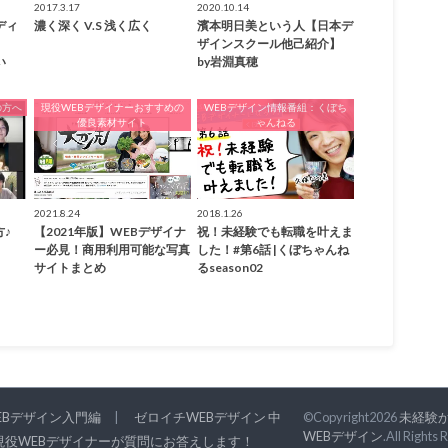
2017.3.17
2020.10.14
ディ
濃く深く V.S 浅く広く
濱本明日美という人【日本デ
ザインスクール他己紹介】
い
by岩淵真穂
の方へ
現役WEBデザイナーおすすめの
WEBデザイン情報番組：くぼち
優良素材サイト
ゃんねる
2021.8.24
2018.1.26
方♪
【2021年版】WEBデザイナ
祝！未経験でも転職を叶えま
ー必見！商用利用可能な写真
した！#第6話 |くぼちゃんね
サイトまとめ
るseason02
EBデザイン入門編
ゼロイチWEBデザイン 中
©Copyright2026
未経験か
WEBデザイン
.All Rights
現役WEBデザイナーが質問にお答えします！