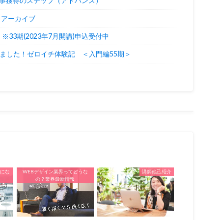
お仕事獲得のステップ（アドバンス）
2】アーカイブ
33期(2023年7月開講)申込受付中
来ました！ゼロイチ体験記 ＜入門編55期＞
ーにな
WEBデザイン業界ってどうな
講師他己紹介
の？業界最新情報