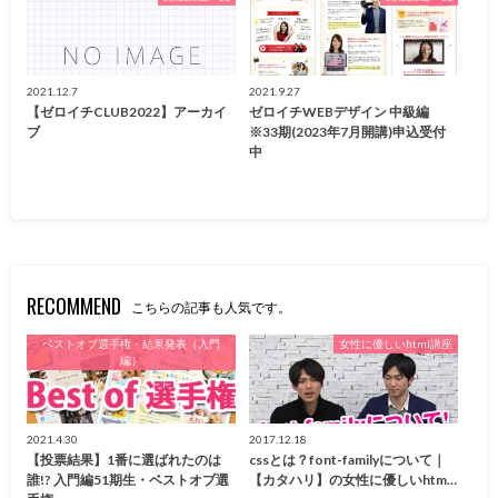
2021.12.7
2021.9.27
【ゼロイチCLUB2022】アーカイ
ゼロイチWEBデザイン 中級編
ブ
※33期(2023年7月開講)申込受付
中
RECOMMEND
こちらの記事も人気です。
ベストオブ選手権・結果発表（入門
女性に優しいhtml講座
編）
2021.4.30
2017.12.18
【投票結果】1番に選ばれたのは
cssとは？font-familyについて｜
誰!? 入門編51期生・ベストオブ選
【カタハリ】の女性に優しいhtm…