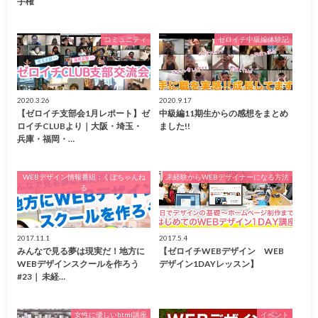
手権
コミュニティ
ゼロイチ中級編体験記
2020.3.26
2020.9.17
【ゼロイチ支部会1月レポート】ゼ
中級編11期生からの感想をまとめ
ロイチCLUBより｜大阪・埼玉・
ました!!
兵庫・福岡・…
WEBデザイン情報番組：くぼちゃんね
未経験からWEBデザイナーになる方法
る
2017.11.1
2017.5.4
みんなで見る夢は現実だ！地方に
【ゼロイチWEBデザイン WEB
WEBデザインスクールを作ろう
デザイン1DAYレッスン】
#23｜ 未経…
女性に優しいhtml講座
イベント