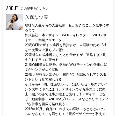
ABOUT
この記事をかいた人
久保なつ美
地味な人生からの大逆転劇！私が好きなことを仕事にす
るまで...
株式会社日本デザイン WEBディレクター・WEBデザ
イナー・動画クリエイター
20歳WEBデザイン業界を目指すが、未経験のため15社
を一次審査で落ちプチ鬱に
22歳 雑誌の編集部になんとか受かるが、過酷すぎて耐
えられず早々に辞める
24歳WEB業界に転身。念願のWEBデザインの仕事に就
くがセンスがなく惨敗
26歳 大坪拓摩と出会い、根性だけを認められアシスタ
ントという形で雇われる
それから4年間、理論やルールに基いたセールスデザイ
ンを大坪に叩き込まれ、デザイン力が奇跡のように向
上！紹介のみで仕事が埋まる売れっ子デザイナーとな
り、動画制作・YouTubeプロデュースなどクリエイティ
ブな仕事を幅広く請け負う
2015年10月、自身のこれまでの経験（もともとのセン
スのなさも！）を活かして「現役デザイナーが教える」