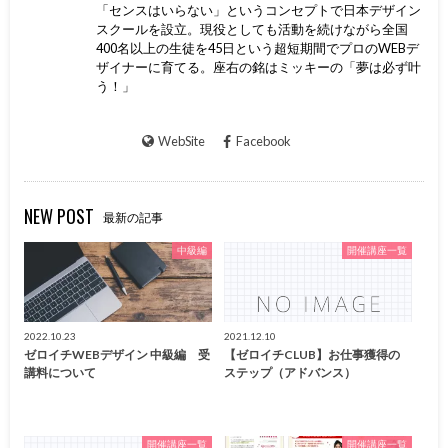
「センスはいらない」というコンセプトで日本デザイン
スクールを設立。現役としても活動を続けながら全国
400名以上の生徒を45日という超短期間でプロのWEBデ
ザイナーに育てる。座右の銘はミッキーの「夢は必ず叶
う！」
WebSite
Facebook
NEW POST
最新の記事
中級編
開催講座一覧
2022.10.23
2021.12.10
ゼロイチWEBデザイン 中級編 受
【ゼロイチCLUB】お仕事獲得の
講料について
ステップ（アドバンス）
開催講座一覧
開催講座一覧