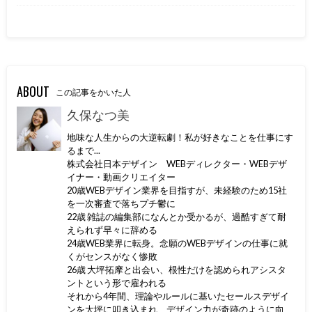
ABOUT
この記事をかいた人
久保なつ美
地味な人生からの大逆転劇！私が好きなことを仕事にす
るまで...
株式会社日本デザイン WEBディレクター・WEBデザ
イナー・動画クリエイター
20歳WEBデザイン業界を目指すが、未経験のため15社
を一次審査で落ちプチ鬱に
22歳 雑誌の編集部になんとか受かるが、過酷すぎて耐
えられず早々に辞める
24歳WEB業界に転身。念願のWEBデザインの仕事に就
くがセンスがなく惨敗
26歳 大坪拓摩と出会い、根性だけを認められアシスタ
ントという形で雇われる
それから4年間、理論やルールに基いたセールスデザイ
ンを大坪に叩き込まれ、デザイン力が奇跡のように向