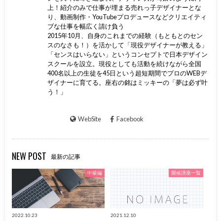
上！紹介のみで仕事が埋まる売れっ子デザイナーとな
り、動画制作・YouTubeプロデュースなどクリエイティ
ブな仕事を幅広く請け負う
2015年10月、自身のこれまでの経験（もともとのセン
スのなさも！）を活かして「現役デザイナーが教える」
「センスはいらない」というコンセプトで日本デザイン
スクールを設立。現役としても活動を続けながら全国
400名以上の生徒を45日という超短期間でプロのWEBデ
ザイナーに育てる。座右の銘はミッキーの「夢は必ず叶
う！」
WebSite
Facebook
NEW POST
最新の記事
中級編
開催講座一覧
2022.10.23
2021.12.10