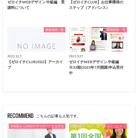
ゼロイチWEBデザイン 中級編 受
【ゼロイチCLUB】お仕事獲得の
講料について
ステップ（アドバンス）
開催講座一覧
開催講座一覧
2021.12.7
2021.9.27
【ゼロイチCLUB2022】アーカイ
ゼロイチWEBデザイン 中級編
ブ
※33期(2023年7月開講)申込受付
中
RECOMMEND
こちらの記事も人気です。
未経験からWEBデザイナーになる方法
コミュニティ