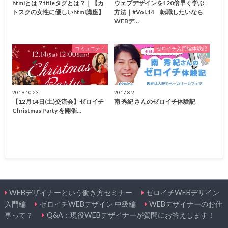
htmlとは？titleタグとは？｜【カ
ウェブデザインを120倍早く学ぶ
トスクの女性に優しいhtml講座】
方法｜#Vol.14 転職したいなら
WEBデ…
コミュニティ
ゼロイチ入門編体験記
2019.10.23
2017.8.2
【12月14日(土)交流会】ゼロイチ
南 秀紀 さんのゼロイチ体験記
Christmas Party を開催…
WEBデザイナーという働き方セミナー
ゼロイチWEBデザイン
入門編
ゼロイチWEBデザイン 中級編
WEBデザイナーのお仕
事って？
Q&A：現役WEBデザイナーが質問にお答えします！