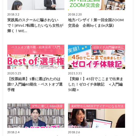
2018.3.2
2018.2.20
実践風のスクールに騙されない
地方バンザイ！第一回全国ZOOM
で！|#Vol.7転職したいなら女性が
交流会 企画byくま(in大阪)
輝く！WE…
ベストオブ選手権・結果発表（入門
ゼロイチ入門編体験記
編）
2020.5.25
2021.3.31
【投票結果】1番に選ばれたのは
【実録！】45日でここまで出来ま
誰!? 入門編40期生・ベストオブ選
した！ゼロイチ体験記 ＜入門編
手権
50期＞
女性に優しいhtml講座
未経験からWEBデザイナーになる方法
2018.2.4
2018.2.6