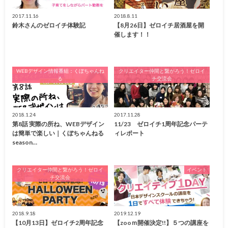
2017.11.16
2018.8.11
鈴木さんのゼロイチ体験記
【8月26日】ゼロイチ居酒屋を開
催します！！
WEBデザイン情報番組：くぼちゃんね
クリエイター仲間と繋がろう！ゼロイ
る
チ交流会
2018.1.24
2017.11.28
第8話 実際の所ね、WEBデザイン
11/23 ゼロイチ1周年記念パーテ
は簡単で楽しい｜くぼちゃんねる
ィレポート
season…
クリエイター仲間と繋がろう！ゼロイ
イベント
チ交流会
2018.9.18
2019.12.19
【10月13日】ゼロイチ2周年記念
【zooｍ開催決定!!】５つの講座を