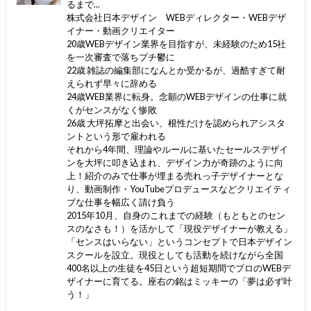
るまで...
株式会社日本デザイン WEBディレクター・WEBデザ
イナー・動画クリエイター
20歳WEBデザイン業界を目指すが、未経験のため15社
を一次審査で落ちプチ鬱に
22歳 雑誌の編集部になんとか受かるが、過酷すぎて耐
えられず早々に辞める
24歳WEB業界に転身。念願のWEBデザインの仕事に就
くがセンスがなく惨敗
26歳 大坪拓摩と出会い、根性だけを認められアシスタ
ントという形で雇われる
それから4年間、理論やルールに基いたセールスデザイ
ンを大坪に叩き込まれ、デザイン力が奇跡のように向
上！紹介のみで仕事が埋まる売れっ子デザイナーとな
り、動画制作・YouTubeプロデュースなどクリエイティ
ブな仕事を幅広く請け負う
2015年10月、自身のこれまでの経験（もともとのセン
スのなさも！）を活かして「現役デザイナーが教える」
「センスはいらない」というコンセプトで日本デザイン
スクールを設立。現役としても活動を続けながら全国
400名以上の生徒を45日という超短期間でプロのWEBデ
ザイナーに育てる。座右の銘はミッキーの「夢は必ず叶
う！」