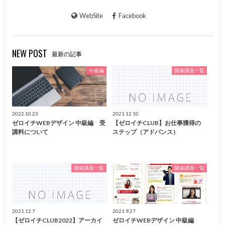
WebSite
Facebook
NEW POST
最新の記事
中級編
開催講座一覧
2022.10.23
2021.12.10
ゼロイチWEBデザイン 中級編 受
【ゼロイチCLUB】お仕事獲得の
講料について
ステップ（アドバンス）
開催講座一覧
開催講座一覧
2021.12.7
2021.9.27
【ゼロイチCLUB2022】アーカイ
ゼロイチWEBデザイン 中級編