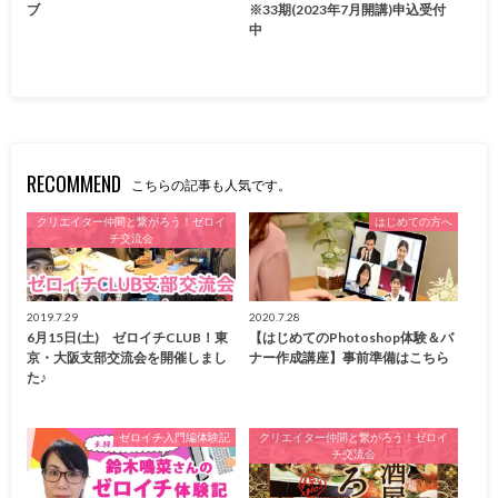
ブ
※33期(2023年7月開講)申込受付
中
RECOMMEND
こちらの記事も人気です。
クリエイター仲間と繋がろう！ゼロイ
はじめての方へ
チ交流会
2019.7.29
2020.7.28
6月15日(土) ゼロイチCLUB！東
【はじめてのPhotoshop体験＆バ
京・大阪支部交流会を開催しまし
ナー作成講座】事前準備はこちら
た♪
ゼロイチ入門編体験記
クリエイター仲間と繋がろう！ゼロイ
チ交流会