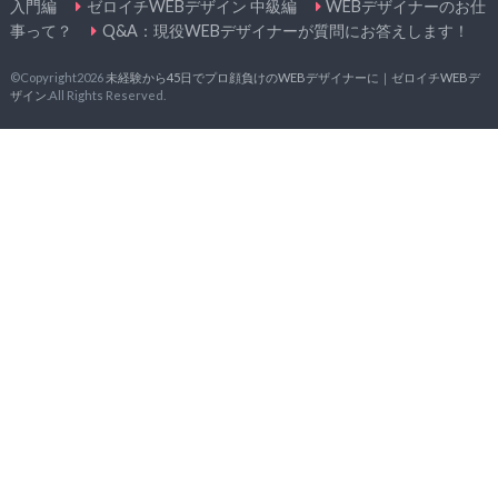
入門編
ゼロイチWEBデザイン 中級編
WEBデザイナーのお仕
事って？
Q&A：現役WEBデザイナーが質問にお答えします！
©Copyright2026
未経験から45日でプロ顔負けのWEBデザイナーに｜ゼロイチWEBデ
ザイン
.All Rights Reserved.