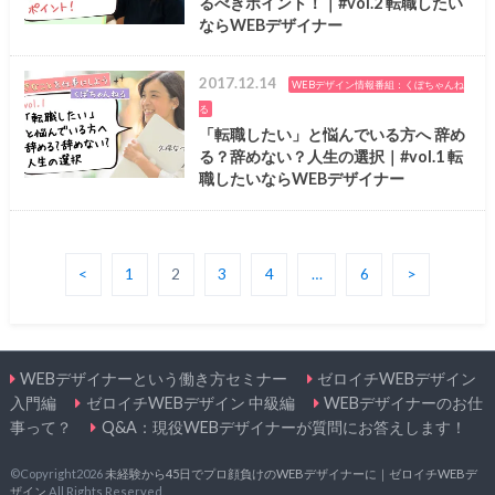
るべきポイント！｜#vol.2 転職したい
ならWEBデザイナー
2017.12.14
WEBデザイン情報番組：くぼちゃんね
る
「転職したい」と悩んでいる方へ 辞め
る？辞めない？人生の選択｜#vol.1 転
職したいならWEBデザイナー
<
1
2
3
4
…
6
>
WEBデザイナーという働き方セミナー
ゼロイチWEBデザイン
入門編
ゼロイチWEBデザイン 中級編
WEBデザイナーのお仕
事って？
Q&A：現役WEBデザイナーが質問にお答えします！
©Copyright2026
未経験から45日でプロ顔負けのWEBデザイナーに｜ゼロイチWEBデ
ザイン
.All Rights Reserved.