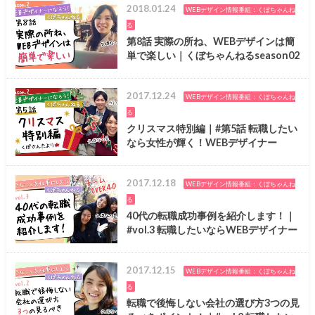
2018.01.24
WEBデザイン情報番組：くぼちゃんね
る
第8話 実際の所ね、WEBデザインは簡
単で楽しい｜くぼちゃんねるseason02
2017.12.24
WEBデザイン情報番組：くぼちゃんね
る
クリスマス特別編｜#第5話 転職したい
なら女性が輝く！WEBデザイナー
2017.12.18
WEBデザイン情報番組：くぼちゃんね
る
40代の転職成功事例を紹介します！｜
#vol.3 転職したいならWEBデザイナー
2017.12.15
WEBデザイン情報番組：くぼちゃんね
る
転職で後悔しない会社の選び方3つの見