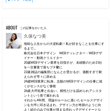
ABOUT
この記事をかいた人
久保なつ美
地味な人生からの大逆転劇！私が好きなことを仕事にす
るまで...
株式会社日本デザイン WEBディレクター・WEBデザ
イナー・動画クリエイター
20歳WEBデザイン業界を目指すが、未経験のため15社
を一次審査で落ちプチ鬱に
22歳 雑誌の編集部になんとか受かるが、過酷すぎて耐
えられず早々に辞める
24歳WEB業界に転身。念願のWEBデザインの仕事に就
くがセンスがなく惨敗
26歳 大坪拓摩と出会い、根性だけを認められアシスタ
ントという形で雇われる
それから4年間、理論やルールに基いたセールスデザイ
ンを大坪に叩き込まれ、デザイン力が奇跡のように向
上！紹介のみで仕事が埋まる売れっ子デザイナーとな