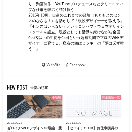
り、動画制作・YouTubeプロデュースなどクリエイティ
ブな仕事を幅広く請け負う
2015年10月、自身のこれまでの経験（もともとのセン
スのなさも！）を活かして「現役デザイナーが教える」
「センスはいらない」というコンセプトで日本デザイン
スクールを設立。現役としても活動を続けながら全国
400名以上の生徒を45日という超短期間でプロのWEBデ
ザイナーに育てる。座右の銘はミッキーの「夢は必ず叶
う！」
WebSite
Facebook
NEW POST
最新の記事
中級編
開催講座一覧
2022.10.23
2021.12.10
ゼロイチWEBデザイン 中級編 受
【ゼロイチCLUB】お仕事獲得の