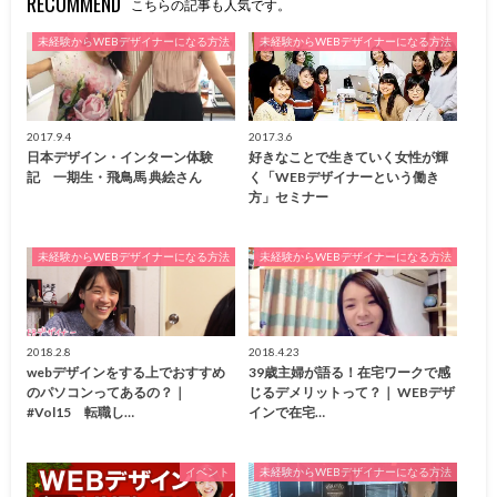
RECOMMEND
こちらの記事も人気です。
未経験からWEBデザイナーになる方法
未経験からWEBデザイナーになる方法
2017.9.4
2017.3.6
日本デザイン・インターン体験
好きなことで生きていく女性が輝
記 一期生・飛鳥馬 典絵さん
く「WEBデザイナーという働き
方」セミナー
未経験からWEBデザイナーになる方法
未経験からWEBデザイナーになる方法
2018.2.8
2018.4.23
webデザインをする上でおすすめ
39歳主婦が語る！在宅ワークで感
のパソコンってあるの？｜
じるデメリットって？｜ WEBデザ
#Vol15 転職し…
インで在宅…
イベント
未経験からWEBデザイナーになる方法