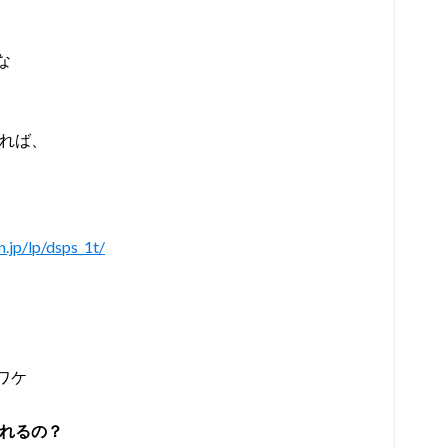
な
あれば、
n.jp/lp/dsps_1t/
ワケ
れるの？