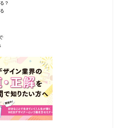
べる？
る
で
↓