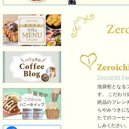
Zeroichi F
池袋初となる
す。 こだわ
絶品のフレン
らやみつきに
たてのコーヒ
しみください