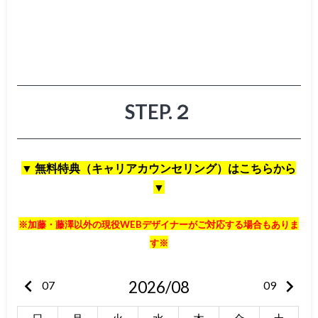
STEP.２
▼ 無料特典（キャリアカウンセリング）はこちらから
▼
※加藤・藤澤以外の現役WEBデザイナーがご対応する場合もありま
す※
keyboard_arrow_left
keyboard_arrow_right
2026/08
07
09