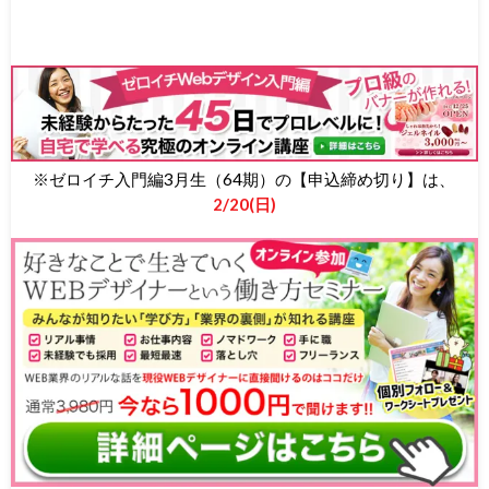
※ゼロイチ入門編3月生（64期）の【申込締め切り】は、
2/20(日)