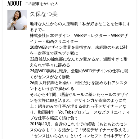
ABOUT
この記事をかいた人
久保なつ美
地味な人生からの大逆転劇！私が好きなことを仕事にす
るまで...
株式会社日本デザイン WEBディレクター・WEBデザ
イナー・動画クリエイター
20歳WEBデザイン業界を目指すが、未経験のため15社
を一次審査で落ちプチ鬱に
22歳 雑誌の編集部になんとか受かるが、過酷すぎて耐
えられず早々に辞める
24歳WEB業界に転身。念願のWEBデザインの仕事に就
くがセンスがなく惨敗
26歳 大坪拓摩と出会い、根性だけを認められアシスタ
ントという形で雇われる
それから4年間、理論やルールに基いたセールスデザイ
ンを大坪に叩き込まれ、デザイン力が奇跡のように向
上！紹介のみで仕事が埋まる売れっ子デザイナーとな
り、動画制作・YouTubeプロデュースなどクリエイティ
ブな仕事を幅広く請け負う
2015年10月、自身のこれまでの経験（もともとのセン
スのなさも！）を活かして「現役デザイナーが教える」
「センスはいらない」というコンセプトで日本デザイン