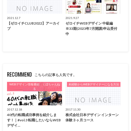
2021.12.7
2021.9.27
【ゼロイチCLUB2022】アーカイ
ゼロイチWEBデザイン 中級編
ブ
※33期(2023年7月開講)申込受付
中
RECOMMEND
こちらの記事も人気です。
WEBデザイン情報番組：くぼちゃんね
未経験からWEBデザイナーになる方法
る
2017.12.18
2017.11.30
40代の転職成功事例を紹介しま
株式会社日本デザイン インターン
す！｜#vol.3 転職したいならWEB
体験３ヶ月コース
デザイ…