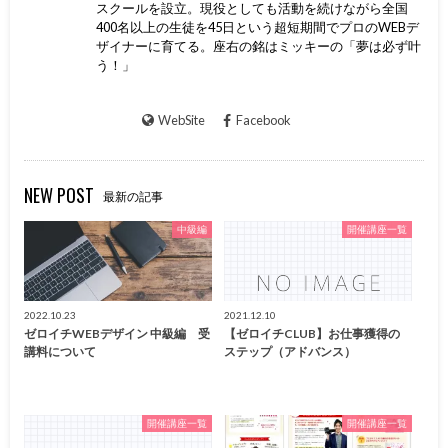
スクールを設立。現役としても活動を続けながら全国
400名以上の生徒を45日という超短期間でプロのWEBデ
ザイナーに育てる。座右の銘はミッキーの「夢は必ず叶
う！」
WebSite
Facebook
NEW POST
最新の記事
中級編
開催講座一覧
2022.10.23
2021.12.10
ゼロイチWEBデザイン 中級編 受
【ゼロイチCLUB】お仕事獲得の
講料について
ステップ（アドバンス）
開催講座一覧
開催講座一覧