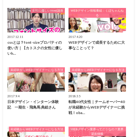
女性に優しいhtml講座
WEBデザイン情報番組：くぼちゃんね
る
2017.12.11
2017.4.20
cssとは？font-sizeプロパティの
WEBデザインで成長するために大
使い方｜【カトスクの女性に優し
事なことって？
いh…
未経験からWEBデザイナーになる方法
未経験からWEBデザイナーになる方法
2017.9.4
2018.3.5
日本デザイン・インターン体験
転職40代女性｜チームオーバー40
記 一期生・飛鳥馬 典絵さん
が未経験からWEBデザイナーに挑
戦！oba…
未経験からWEBデザイナーになる方法
WEBデザイン業界ってどうなの？業界
最新情報