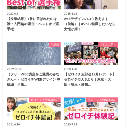
2020.6.9
2018.1.18
【投票結果】1番に選ばれたのは
webデザインのコツ教えます！
誰!? 入門編41期生・ベストオブ選
（前編）｜#Vol.9転職したいなら
手権
女性が輝く…
中級編
コミュニティ
2019.10.10
2020.1.20
（フリーWEB講座をご受講のみな
【ゼロイチ支部会12月レポート】
さんへ）ゼロイチWEBデザイン 中
ゼロイチCLUBより｜東京・大
級編 ※第…
阪・埼玉・愛知…
ゼロイチ入門編体験記
ゼロイチ入門編体験記
2021.6.30
2020.7.31