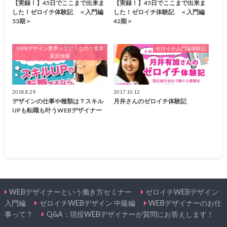
【実録！】45日でここまで出来ま
【実録！】45日でここまで出来ま
した！ゼロイチ体験記 ＜入門編
した！ゼロイチ体験記 ＜入門編
53期＞
42期＞
WEBデザイン業界ってどうなの？業界
ゼロイチ入門編体験記
最新情報
2018.8.29
2017.10.12
デザインの仕事や種類は？スキル
月井さんのゼロイチ体験記
UPも転職も叶うWEBデザイナー
WEBデザイナーという働き方セミナー
ゼロイチWEBデザイン
入門編
ゼロイチWEBデザイン 中級編
WEBデザイナーのお仕
事って？
Q&A：現役WEBデザイナーが質問にお答えします！