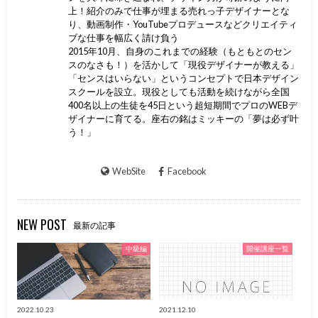
上！紹介のみで仕事が埋まる売れっ子デザイナーとな
り、動画制作・YouTubeプロデュースなどクリエイティ
ブな仕事を幅広く請け負う
2015年10月、自身のこれまでの経験（もともとのセン
スのなさも！）を活かして「現役デザイナーが教える」
「センスはいらない」というコンセプトで日本デザイン
スクールを設立。現役としても活動を続けながら全国
400名以上の生徒を45日という超短期間でプロのWEBデ
ザイナーに育てる。座右の銘はミッキーの「夢は必ず叶
う！」
WebSite
Facebook
NEW POST
最新の記事
中級編
開催講座一覧
2022.10.23
2021.12.10