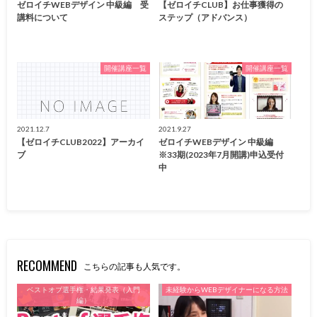
ゼロイチWEBデザイン 中級編 受
【ゼロイチCLUB】お仕事獲得の
講料について
ステップ（アドバンス）
開催講座一覧
開催講座一覧
2021.12.7
2021.9.27
【ゼロイチCLUB2022】アーカイ
ゼロイチWEBデザイン 中級編
ブ
※33期(2023年7月開講)申込受付
中
RECOMMEND
こちらの記事も人気です。
ベストオブ選手権・結果発表（入門
未経験からWEBデザイナーになる方法
編）