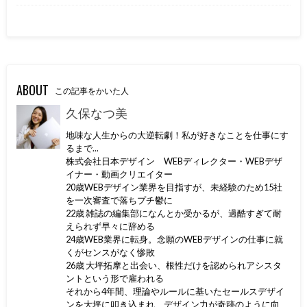
ABOUT
この記事をかいた人
久保なつ美
地味な人生からの大逆転劇！私が好きなことを仕事にす
るまで...
株式会社日本デザイン WEBディレクター・WEBデザ
イナー・動画クリエイター
20歳WEBデザイン業界を目指すが、未経験のため15社
を一次審査で落ちプチ鬱に
22歳 雑誌の編集部になんとか受かるが、過酷すぎて耐
えられず早々に辞める
24歳WEB業界に転身。念願のWEBデザインの仕事に就
くがセンスがなく惨敗
26歳 大坪拓摩と出会い、根性だけを認められアシスタ
ントという形で雇われる
それから4年間、理論やルールに基いたセールスデザイ
ンを大坪に叩き込まれ、デザイン力が奇跡のように向